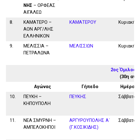
ΝΗΣ
– ΟΡΦΕΑΣ
ΑΙΓΑΛΕΩ
8.
ΚΑΜΑΤΕΡΟ –
ΚΑΜΑΤΕΡΟΥ
Κυριακή
ΑΟΝ ΑΡΓ/ΛΗΣ
ΕΛΛΗΝΙΚΟΝ
9.
ΜΕΛΙΣΣΙΑ –
ΜΕΛΙΣΣΙΩΝ
Κυριακή
ΠΕΤΡΑΛΩΝΑ
2ος Όμιλος 
(30η αγω
Αγώνας
Γήπεδο
Ημέρα
10.
ΠΕΥΚΗ –
ΠΕΥΚΗΣ
Σάββατο
ΚΗΠΟΥΠΟΛΗ
11.
ΝΕΑ ΣΜΥΡΝΗ –
ΑΡΓΥΡΟΥΠΟΛΗΣ Α΄
Σάββατο
ΑΜΠΕΛΟΚΗΠΟΙ
(Γ.ΚΟΣΙΚΙΔΗΣ)