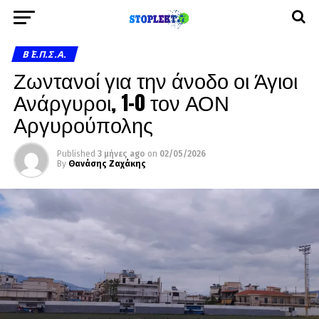
Β΄ Ε.Π.Σ.Α.
Ζωντανοί για την άνοδο οι Άγιοι
Ανάργυροι, 1-0 τον ΑΟΝ
Αργυρούπολης
Published
3 μήνες ago
on
02/05/2026
By
Θανάσης Ζαχάκης