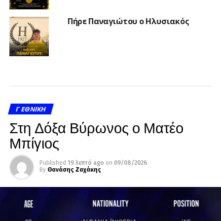
Πήρε Παναγιώτου ο Ηλυσιακός
Γ ΕΘΝΙΚΉ
Στη Δόξα Βύρωνος ο Ματέο
Μπίγιος
Published
19 λεπτά ago
on
09/08/2026
By
Θανάσης Ζαχάκης