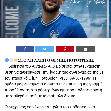
𝚺𝚻𝚶 𝚨𝚰𝚪𝚨𝚲𝚬𝛀 𝚶 𝚯𝚬𝚳𝚮𝚺 𝚷𝚶𝚻𝚶𝚼𝚸𝚰𝚫𝚮𝚺
Η διοίκηση του Αιγάλεω Α.Ο. βρίσκεται στην ευχάριστη
θέση να ανακοινώσει την έναρξη της συνεργασίας της με
τον επιθετικό Θέμη Ποτουρίδη (γενν. 09/01/1996). Η
ομάδα μας δυναμώνει αισθητά την επιθετική της γραμμή,
προσθέτοντας στο ρόστερ έναν έμπειρο ποδοσφαιριστή
με σταθερή επαφή με τα αντίπαλα δίχτυα.
Ο 30χρονος φορ έκανε τα πρώτα του ποδοσφαιρικά