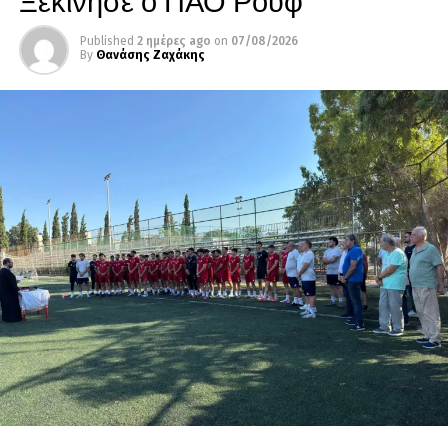
Published
2 ημέρες ago
on
07/08/2026
By
Θανάσης Ζαχάκης