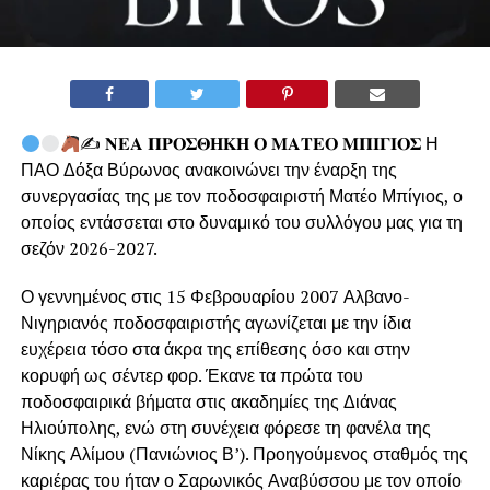
✍
𝚴𝚬𝚨 𝚷𝚸𝚶𝚺𝚯𝚮𝚱𝚮 𝚶 𝚳𝚨𝚻𝚬𝚶 𝚳𝚷𝚰𝚪𝚰𝚶𝚺 Η
ΠΑΟ Δόξα Βύρωνος ανακοινώνει την έναρξη της
συνεργασίας της με τον ποδοσφαιριστή Ματέο Μπίγιος, ο
οποίος εντάσσεται στο δυναμικό του συλλόγου μας για τη
σεζόν 2026-2027.
Ο γεννημένος στις 15 Φεβρουαρίου 2007 Αλβανο-
Νιγηριανός ποδοσφαιριστής αγωνίζεται με την ίδια
ευχέρεια τόσο στα άκρα της επίθεσης όσο και στην
κορυφή ως σέντερ φορ. Έκανε τα πρώτα του
ποδοσφαιρικά βήματα στις ακαδημίες της Διάνας
Ηλιούπολης, ενώ στη συνέχεια φόρεσε τη φανέλα της
Νίκης Αλίμου (Πανιώνιος Β’). Προηγούμενος σταθμός της
καριέρας του ήταν ο Σαρωνικός Αναβύσσου με τον οποίο