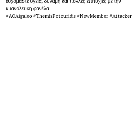
ευχόμαστε υγεία, δύναμη και πολλές επιτυχίες με την
κυανόλευκη φανέλα!
#AOAigaleo #ThemisPotouridis #NewMember #Attacker