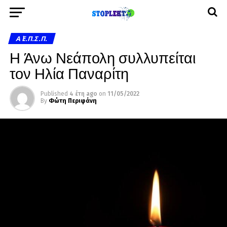
Α΄ Ε.Π.Σ.Π.
Η Άνω Νεάπολη συλλυπείται
τον Ηλία Παναρίτη
Published
4 έτη ago
on
11/05/2022
By
Φώτη Περιφάνη