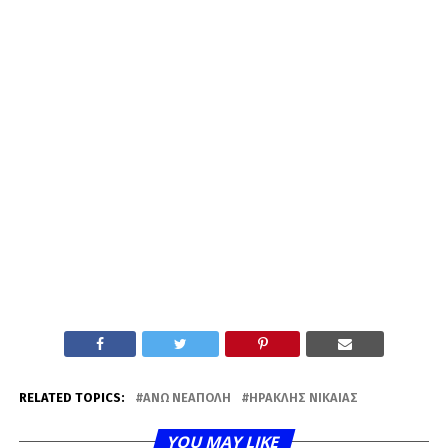
RELATED TOPICS:
ΆΝΩ ΝΕΆΠΟΛΗ
ΗΡΑΚΛΉΣ ΝΊΚΑΙΑΣ
YOU MAY LIKE