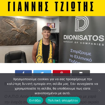
Χρησιμοποιούμε cookies για να σας προσφέρουμε την
Επίσημη ανακοίνωση έναρξης συνεργασίας.
καλύτερη δυνατή εμπειρία στη σελίδα μας. Εάν συνεχίσετε να
χρησιμοποιείτε τη σελίδα, θα υποθέσουμε πως είστε
ικανοποιημένοι με αυτό.
Ο Α.Π.Ο. Αετός Κορυδαλλού 1960 ανακοινώνει με χαρά
Εντάξει
Πολιτική απορρήτου
την έναρξη συνεργασίας με τον 19χρονο αριστερό ακραίο