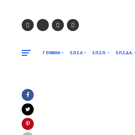
Γ ΕΘΝΙΚΉ
Ε.Π.Σ.Α
Ε.Π.Σ.Π.
Ε.Π.Σ.Δ.Α.