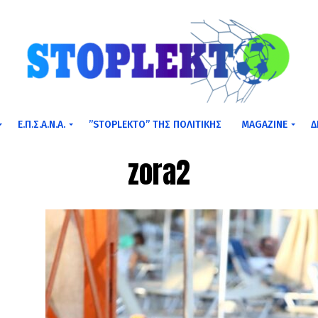
Ε.Π.Σ.Α.Ν.Α.
”STOPLEKTO” ΤΗΣ ΠΟΛΙΤΙΚΗΣ
MAGAZINE
Δ
zora2