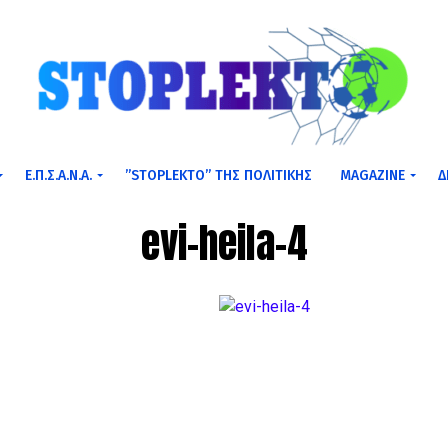
Ε.Π.Σ.Α.Ν.Α.
”STOPLEKTO” ΤΗΣ ΠΟΛΙΤΙΚΗΣ
MAGAZINE
Δ
evi-heila-4