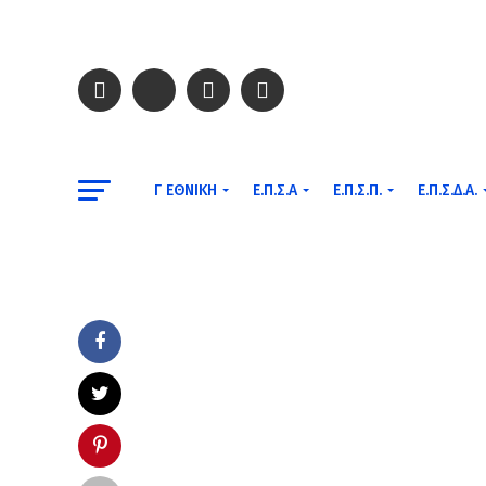
Γ ΕΘΝΙΚΉ
Ε.Π.Σ.Α
Ε.Π.Σ.Π.
Ε.Π.Σ.Δ.Α.