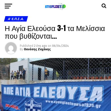
A' Ε.Π.Σ.Α.
Η Αγία Ελεούσα 3-1 τα Μελίσσια
που βυθίζονται…
Published
2 έτη ago
on
06/04/2024
By
Θανάσης Ζαχάκης