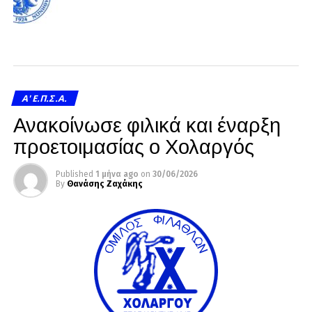
A' Ε.Π.Σ.Α.
Ανακοίνωσε φιλικά και έναρξη
προετοιμασίας ο Χολαργός
Published
1 μήνα ago
on
30/06/2026
By
Θανάσης Ζαχάκης