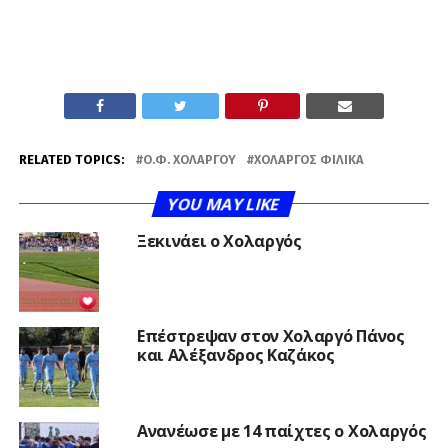
RELATED TOPICS:
Ο.Φ. ΧΟΛΑΡΓΟΎ
ΧΟΛΑΡΓΌΣ ΦΙΛΙΚΆ
YOU MAY LIKE
Ξεκινάει ο Χολαργός
Επέστρεψαν στον Χολαργό Πάνος
και Αλέξανδρος Καζάκος
Ανανέωσε με 14 παίχτες ο Χολαργός