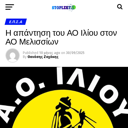
Ε.Π.Σ.Α
Η απάντηση του ΑΟ Ιλίου στον
ΑΟ Μελισσίων
Published
10 μήνες ago
on
30/09/2025
By
Θανάσης Ζαχάκης