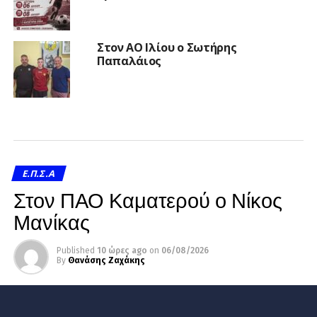
Στον ΑΟ Ιλίου ο Σωτήρης
Παπαλάιος
Ε.Π.Σ.Α
Στον ΠΑΟ Καματερού ο Νίκος
Μανίκας
Published
10 ώρες ago
on
06/08/2026
By
Θανάσης Ζαχάκης