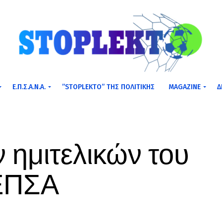
Ε.Π.Σ.Α.Ν.Α.
”STOPLEKTO” ΤΗΣ ΠΟΛΙΤΙΚΗΣ
MAGAZINE
Δ
 ημιτελικών του
 ΕΠΣΑ