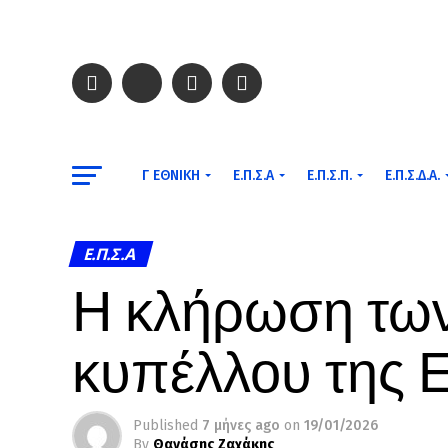
Γ ΕΘΝΙΚΉ
Ε.Π.Σ.Α
Ε.Π.Σ.Π.
Ε.Π.Σ.Δ.Α.
Ε.Π.Σ.Α
Η κλήρωση των
κυπέλλου της
Published
7 μήνες ago
on
19/01/2026
By
Θανάσης Ζαχάκης