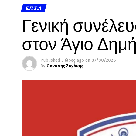
Ε.Π.Σ.Α
Γενική συνέλευ
στον Άγιο Δημή
Published
5 ώρες ago
on
07/08/2026
By
Θανάσης Ζαχάκης