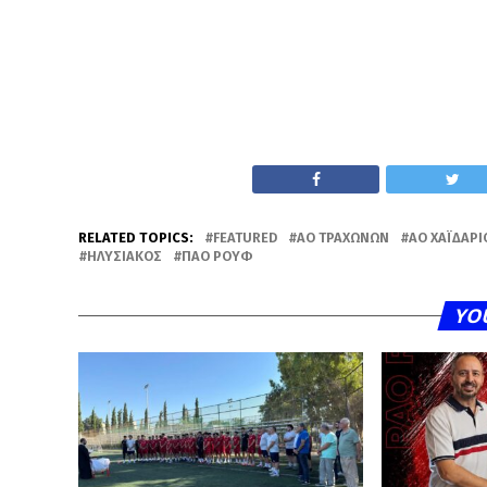
RELATED TOPICS:
FEATURED
ΑΟ ΤΡΑΧΏΝΩΝ
ΑΟ ΧΑΪΔΑΡΙ
ΗΛΥΣΙΑΚΌΣ
ΠΑΟ ΡΟΥΦ
YO