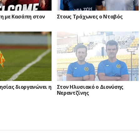
η με Κασάπη στον
Στους Τράχωνες ο Νταβός
ησίας διοργανώνει η
Στον Ηλυσιακό ο Διονύσης
Νεραντζίνης