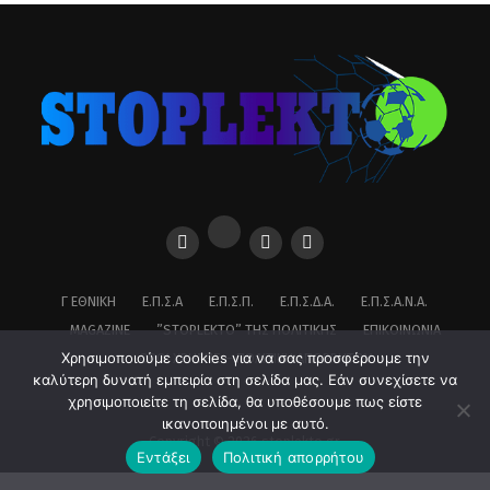
Γ ΕΘΝΙΚΉ
Ε.Π.Σ.Α
Ε.Π.Σ.Π.
Ε.Π.Σ.Δ.Α.
Ε.Π.Σ.Α.Ν.Α.
MAGAZINE
”STOPLEKTO” ΤΗΣ ΠΟΛΙΤΙΚΗΣ
ΕΠΙΚΟΙΝΩΝΊΑ
Χρησιμοποιούμε cookies για να σας προσφέρουμε την
ΌΡΟΙ ΧΡΉΣΗΣ – ΠΟΛΙΤΙΚΉ ΑΠΟΡΡΉΤΟΥ
καλύτερη δυνατή εμπειρία στη σελίδα μας. Εάν συνεχίσετε να
χρησιμοποιείτε τη σελίδα, θα υποθέσουμε πως είστε
ικανοποιημένοι με αυτό.
Copyright © 2026 stoplekto.gr
Εντάξει
Πολιτική απορρήτου