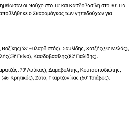
μείωσαν οι Νούχο στο 10′ και Κασδοβασίλη στο 30′. Για
92′ αποβλήθηκε ο Σκαραμάγκος των γηπεδούχων για
οζίκης(58′ Ξυλαρδιστός), Σαμλίδης, Χατζής(90′ Μελάς),
ής(58′ Γκίνο), Κασδοβασίλης(82′ Γιαλίδης).
ρατζάς, 70′ Λαύκας), Δαμαβολίτης, Κουτσοποδιώτης,
46′ Κρητικός), Ζότο, Γκαρτζονίκας (60′ Τσιάβος).