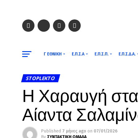
Γ ΕΘΝΙΚΉ
Ε.Π.Σ.Α
Ε.Π.Σ.Π.
Ε.Π.Σ.Δ.Α.
STOPLEKTO
Η Χαραυγή στα 
Αίαντα Σαλαμί
Published
7 μήνες ago
on
07/01/2026
By
ΣΥΝΤΑΚΤΙΚΗ ΟΜΑΔΑ