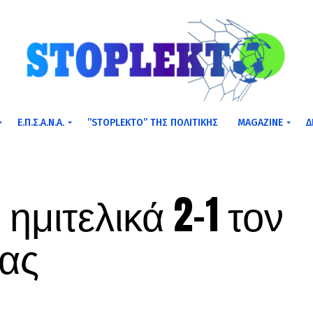
Ε.Π.Σ.Α.Ν.Α.
”STOPLEKTO” ΤΗΣ ΠΟΛΙΤΙΚΗΣ
MAGAZINE
Δ
ημιτελικά 2-1 τον
νας