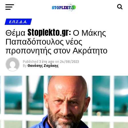
Ε.Π.Σ.Δ.Α.
Θέμα Stoplekto.gr: Ο Μάκης
Παπαδόπουλος νέος
προπονητής στον Ακράτητο
Published
3 έτη ago
on
24/08/2023
By
Θανάσης Ζαχάκης