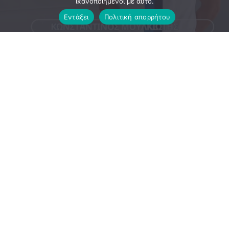
ικανοποιημένοι με αυτό.
Εντάξει
Πολιτική απορρήτου
Ο Κωνσταντίνος Μουλκιώτης συνεχίζει στον Μανδραϊκό!
Ο Μανδραϊκός ανακοινώνει με χαρά την ανανέωση της
συνεργασίας του με τον Κωνσταντίνο Μουλκιώτη, ο
οποίος θα συνεχίσει να φορά τη φανέλα της ομάδας μας
και τη νέα αγωνιστική περίοδο.
Με συνέπεια και αγωνιστικό πάθος, ο Κωνσταντίνος
παραμένει στην οικογένεια του Μανδραϊκού, έτοιμος να
συμβάλει στην επίτευξη των στόχων της ομάδας.
Κωνσταντίνε, σου ευχόμαστε υγεία και μια χρονιά γεμάτη
επιτυχίες!