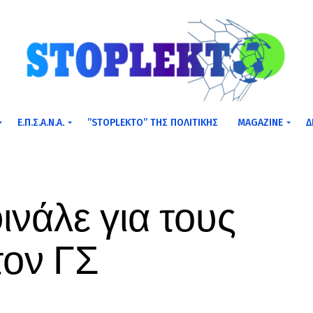
Ε.Π.Σ.Α.Ν.Α.
”STOPLEKTO” ΤΗΣ ΠΟΛΙΤΙΚΗΣ
MAGAZINE
Δ
ινάλε για τους
τον ΓΣ