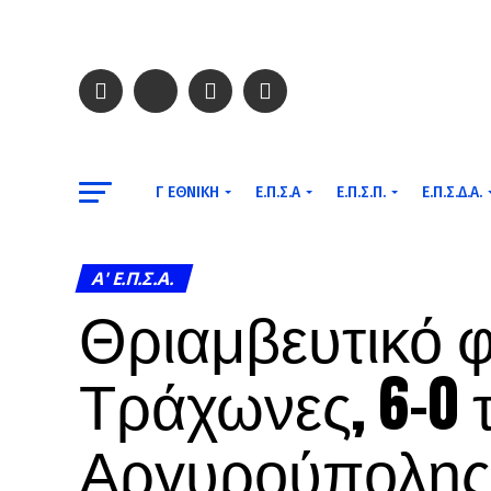
Γ ΕΘΝΙΚΉ
Ε.Π.Σ.Α
Ε.Π.Σ.Π.
Ε.Π.Σ.Δ.Α.
A' Ε.Π.Σ.Α.
Θριαμβευτικό φ
Τράχωνες, 6-0 
Αργυρούπολης