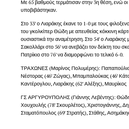
Με 65 βαθμούς τερμάτισαν στην 3η θέση, ενώ οι 
υποβιβάστηκαν.
Στο 33′ ο Λιαράκης έκανε το 1-0 με τους φιλοξε
του γκολκίπερ Θώδη με απευθείας κόκκινη κάρτα
ουσιαστικά την αναμέτρηση. Στο 54′ ο Λιαράκης 
Σακολλάρι στο 56′ να ανεβάζει τον δείκτη του σκο
Πατρίκιο στο 76′ να διαμορφώνει το τελικό 6-0.
ΤΡΑΧΩΝΕΣ (Μαρίνος Πολυμέρης): Παπαπούλιος,
Νέστορας (46′ Ζώγας), Μπαμπαλούκας (46′ Κάτσι
Καντέρογλου, Λιαράκης (62′ Αλέξης), Μαυρίκος
ΓΣ ΑΡΓΥΡΟΥΠΟΛΗΣ (Γιάννης Λεβέντης): Θώδης,
Χουχουλής (78′ Σκουρλέτος), Χριστογιάννης, Δ
Σταματόπουλος (69′ Στρατής), Στάθης, Ασημάκη