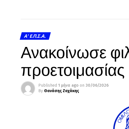
A' Ε.Π.Σ.Α.
Ανακοίνωσε φιλ
προετοιμασίας
Published
1 μήνα ago
on
30/06/2026
By
Θανάσης Ζαχάκης