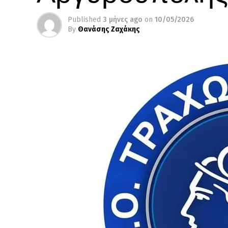
Published
3 μήνες ago
on
10/05/2026
By
Θανάσης Ζαχάκης