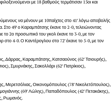
φιλοξενούμενοι με 18 βαθμούς τερμάτισαν 15οι και
νούμενους να μένουν με 10παίχτες στο 41′ λόγω αποβολής
. Στο 49′ ο Καραμπάτσης έκανε το 2-0, τελειώνοντας
με το 2ο προσωπικό του γκολ έκανε το 3-0, με τον
ρ στο 4-0. Ο Καντέρογλου στο 72′ έκανε το 5-0, με τον
 Δάρρας, Καραμπάτσης, Κατσαούνος (62′ Τσιουρής),
ος), Σμυρνάκης, Σακολλάρι (62′ Πατρίκιος),
 Μερετσόλιας, Οικονομόπουλος (78′ Νικολετόπουλος),
ημογιάννης (69′ Λώλης), Παπαδόπουλος (42′ Πετακάκης),
ς, Ρωμανός.