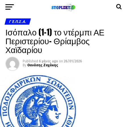
Γ΄ Ε.Π.Σ.Α.
Ισόπαλο (1-1) το ντέρμπι ΑΕ
Περιστερίου- Θρίαμβος
Χαϊδαρίου
Published
6 μήνες ago
on
26/01/2026
By
Θανάσης Ζαχάκης