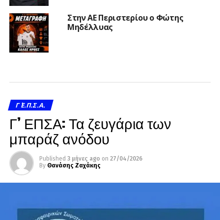
Στην ΑΕ Περιστερίου ο Φώτης
Μηδέλλυας
Γ΄ Ε.Π.Σ.Α.
Γ’ ΕΠΣΑ: Τα ζευγάρια των
μπαράζ ανόδου
Published
3 μήνες ago
on
27/04/2026
By
Θανάσης Ζαχάκης