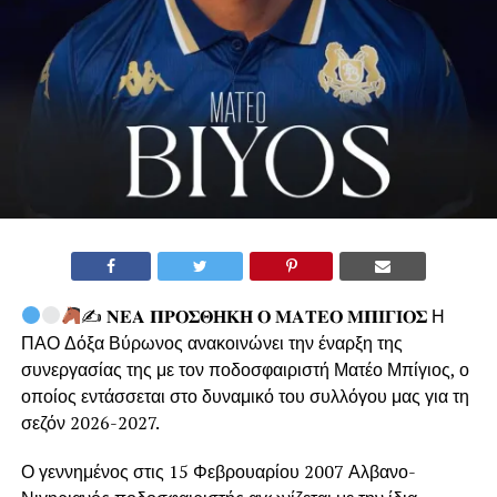
✍
𝚴𝚬𝚨 𝚷𝚸𝚶𝚺𝚯𝚮𝚱𝚮 𝚶 𝚳𝚨𝚻𝚬𝚶 𝚳𝚷𝚰𝚪𝚰𝚶𝚺 Η
ΠΑΟ Δόξα Βύρωνος ανακοινώνει την έναρξη της
συνεργασίας της με τον ποδοσφαιριστή Ματέο Μπίγιος, ο
οποίος εντάσσεται στο δυναμικό του συλλόγου μας για τη
σεζόν 2026-2027.
Ο γεννημένος στις 15 Φεβρουαρίου 2007 Αλβανο-