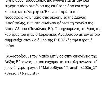
Νιγηριανός ποδοσφαιριστής αγωνίζεται με την ίδια
ευχέρεια τόσο στα άκρα της επίθεσης όσο και στην
κορυφή ως σέντερ φορ. Έκανε τα πρώτα του
ποδοσφαιρικά βήματα στις ακαδημίες της Διάνας
Ηλιούπολης, ενώ στη συνέχεια φόρεσε τη φανέλα της
Νίκης Αλίμου (Πανιώνιος Β’). Προηγούμενος σταθμός της
καριέρας του ήταν ο Σαρωνικός Αναβύσσου με τον οποίο
συμμετείχε στον 6ο όμιλο της Γ’ Εθνικής την περσινή
σεζόν.
Καλωσορίζουμε τον Ματέο Μπίγιος στην οικογένεια της
Δόξας Βύρωνος και του ευχόμαστε μια καλή αγωνιστική
χρονιά, γεμάτη υγεία! #MateoBiyos #Transfers2026_27
#Season #NewEntry