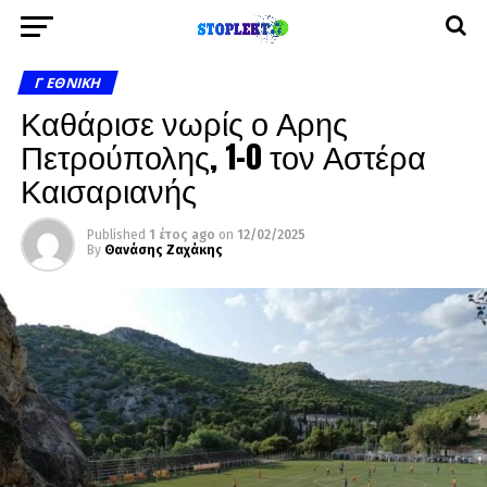
Γ ΕΘΝΙΚΉ
Καθάρισε νωρίς ο Αρης
Πετρούπολης, 1-0 τον Αστέρα
Καισαριανής
Published
1 έτος ago
on
12/02/2025
By
Θανάσης Ζαχάκης