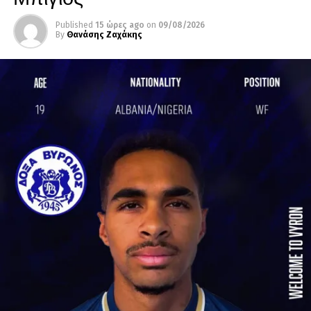
Published
15 ώρες ago
on
09/08/2026
By
Θανάσης Ζαχάκης