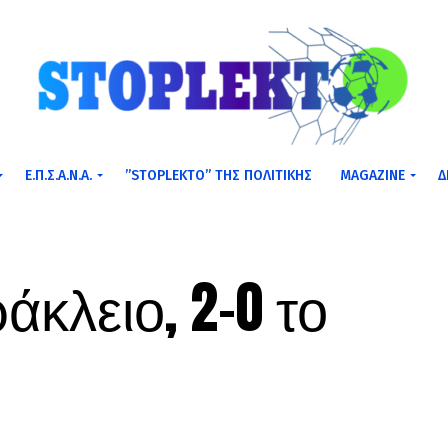
Ε.Π.Σ.Α.Ν.Α.
”STOPLEKTO” ΤΗΣ ΠΟΛΙΤΙΚΗΣ
MAGAZINE
Δ
άκλειο, 2-0 το