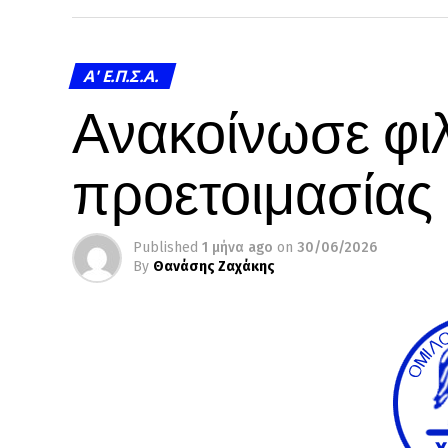
A' Ε.Π.Σ.Α.
Ανακοίνωσε φιλ
προετοιμασίας
Published
1 μήνα ago
on
30/06/2026
By
Θανάσης Ζαχάκης