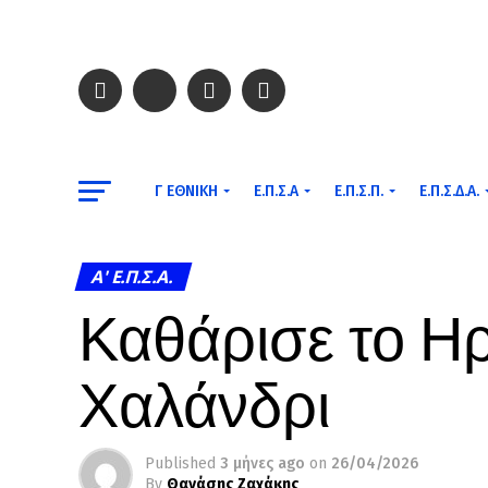
Γ ΕΘΝΙΚΉ
Ε.Π.Σ.Α
Ε.Π.Σ.Π.
Ε.Π.Σ.Δ.Α.
A' Ε.Π.Σ.Α.
Καθάρισε το Ηρ
Χαλάνδρι
Published
3 μήνες ago
on
26/04/2026
By
Θανάσης Ζαχάκης