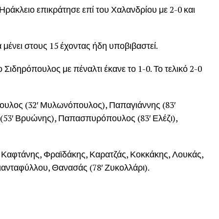
Ηράκλειο επικράτησε επί του Χαλανδρίου με 2-0 και
 μένει στους 15 έχοντας ήδη υποβιβαστεί.
 Σιδηρόπουλος με πέναλτι έκανε το 1-0. Το τελικό 2-0
υλος (32′ Μυλωνόπουλος), Παπαγιάννης (83′
(53′ Βρυώνης), Παπασπυρόπουλος (83′ Ελέζι),
 Καφτάνης, Φραϊδάκης, Καρατζάς, Κοκκάκης, Λουκάς,
ιανταφύλλου, Θανασάς (78′ Ζυκολλάρι).