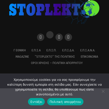
Γ ΕΘΝΙΚΉ
Ε.Π.Σ.Α
Ε.Π.Σ.Π.
Ε.Π.Σ.Δ.Α.
Ε.Π.Σ.Α.Ν.Α.
MAGAZINE
”STOPLEKTO” ΤΗΣ ΠΟΛΙΤΙΚΗΣ
ΕΠΙΚΟΙΝΩΝΊΑ
ΌΡΟΙ ΧΡΉΣΗΣ – ΠΟΛΙΤΙΚΉ ΑΠΟΡΡΉΤΟΥ
Χρησιμοποιούμε cookies για να σας προσφέρουμε την
Copyright © 2026 stoplekto.gr
καλύτερη δυνατή εμπειρία στη σελίδα μας. Εάν συνεχίσετε να
χρησιμοποιείτε τη σελίδα, θα υποθέσουμε πως είστε
ικανοποιημένοι με αυτό.
Εντάξει
Πολιτική απορρήτου