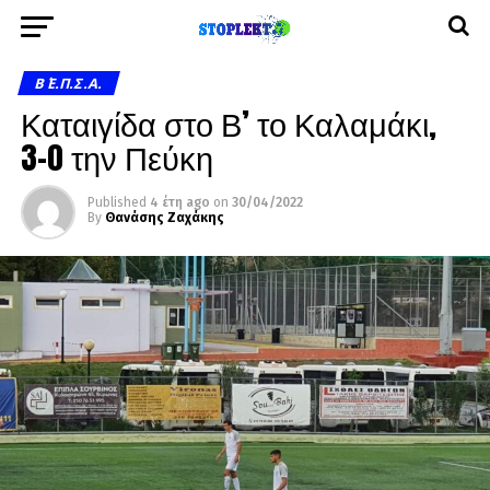
Β΄ Ε.Π.Σ.Α.
Καταιγίδα στο Β’ το Καλαμάκι,
3-0 την Πεύκη
Published
4 έτη ago
on
30/04/2022
By
Θανάσης Ζαχάκης