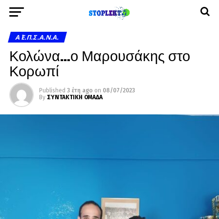
Α΄ Ε.Π.Σ.Α.Ν.Α.
Κολώνα…ο Μαρουσάκης στο
Κορωπί
Published
3 έτη ago
on
08/07/2023
By
ΣΥΝΤΑΚΤΙΚΗ ΟΜΑΔΑ