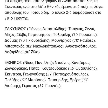
10 παίχτες αφού αποβλήθηκαν οι Αναστασόπουλος και
Σκεντεράι, ενώ στο 66′ ο Εθνικός έμεινε με 9 παίχτες λόγω
αποβολής του Ποτουρίδη. Το τελικό 2-1 διαμόρφωσε στο
78′ ο Γροντής.
ΖΑΚΥΝΘΟΣ (Γιάννης Αποστολίδης): Τσόγκας, Σινγκ,
Μίχος, Σίλβα, Γυφτομήτρος, Πολυμίλης (70′ Γουσέτης),
Δούμας (70′ Γκιουρτζίδης), Μούντριχας (70′ Ραμίρες),
Μπαστακός (82′ Νικολακόπουλος), Αναστασόπουλος,
Λαζαρίδης (90′ Ζίλο)
ΕΘΝΙΚΟΣ (Νίκος Παντέλης): Ντούνης, Χαντζάρας,
Ζωγραφάκης, Πάτας, Κουτσουδάκης (46′ Ουζουνίδης),
Σκεντεράι, Γεωργούσης (57′ Παπαχρονόπουλος),
Πολύζος (57′ Μπούσης), Ποτουρίδης, Ερέρα (73′
Λιούμης), Γεμιστός (57′ Γροντής).