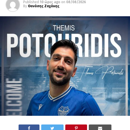
Published
10 ώρες ago
on
08/08/2026
By
Θανάσης Ζαχάκης