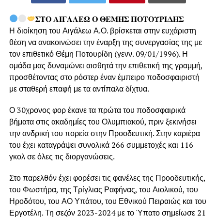
𝚺𝚻𝚶 𝚨𝚰𝚪𝚨𝚲𝚬𝛀 𝚶 𝚯𝚬𝚳𝚮𝚺 𝚷𝚶𝚻𝚶𝚼𝚸𝚰𝚫𝚮𝚺
Η διοίκηση του Αιγάλεω Α.Ο. βρίσκεται στην ευχάριστη
θέση να ανακοινώσει την έναρξη της συνεργασίας της με
τον επιθετικό Θέμη Ποτουρίδη (γενν. 09/01/1996). Η
ομάδα μας δυναμώνει αισθητά την επιθετική της γραμμή,
προσθέτοντας στο ρόστερ έναν έμπειρο ποδοσφαιριστή
με σταθερή επαφή με τα αντίπαλα δίχτυα.
Ο 30χρονος φορ έκανε τα πρώτα του ποδοσφαιρικά
βήματα στις ακαδημίες του Ολυμπιακού, πριν ξεκινήσει
την ανδρική του πορεία στην Προοδευτική. Στην καριέρα
του έχει καταγράψει συνολικά 266 συμμετοχές και 116
γκολ σε όλες τις διοργανώσεις.
Στο παρελθόν έχει φορέσει τις φανέλες της Προοδευτικής,
του Φωστήρα, της Τρίγλιας Ραφήνας, του Αιολικού, του
Ηροδότου, του ΑΟ Υπάτου, του Εθνικού Πειραιώς και του
Εργοτέλη. Τη σεζόν 2023-2024 με το Ύπατο σημείωσε 21