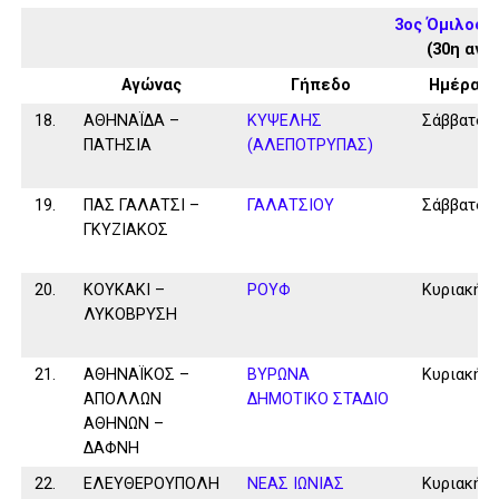
3ος Όμιλος 
(30η αγω
Αγώνας
Γήπεδο
Ημέρα
18.
ΑΘΗΝΑΪΔΑ –
ΚΥΨΕΛΗΣ
Σάββατο
ΠΑΤΗΣΙΑ
(ΑΛΕΠΟΤΡΥΠΑΣ)
19.
ΠΑΣ ΓΑΛΑΤΣΙ –
ΓΑΛΑΤΣΙΟΥ
Σάββατο
ΓΚΥΖΙΑΚΟΣ
20.
ΚΟΥΚΑΚΙ –
ΡΟΥΦ
Κυριακή
ΛΥΚΟΒΡΥΣΗ
21.
ΑΘΗΝΑΪΚΟΣ –
ΒΥΡΩΝΑ
Κυριακή
ΑΠΟΛΛΩΝ
ΔΗΜΟΤΙΚΟ ΣΤΑΔΙΟ
ΑΘΗΝΩΝ –
ΔΑΦΝΗ
22.
ΕΛΕΥΘΕΡΟΥΠΟΛΗ
ΝΕΑΣ ΙΩΝΙΑΣ
Κυριακή