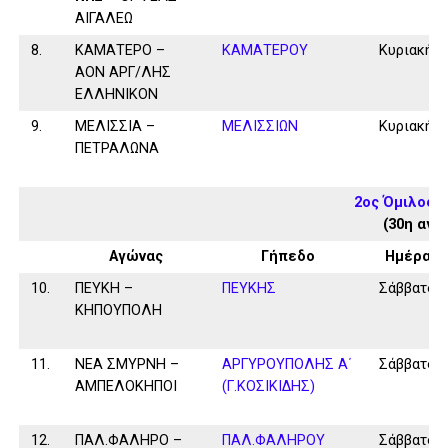
ΑΙΓΑΛΕΩ
8.
ΚΑΜΑΤΕΡΟ –
ΚΑΜΑΤΕΡΟΥ
Κυριακή
ΑΟΝ ΑΡΓ/ΛΗΣ
ΕΛΛΗΝΙΚΟΝ
9.
ΜΕΛΙΣΣΙΑ –
ΜΕΛΙΣΣΙΩΝ
Κυριακή
ΠΕΤΡΑΛΩΝΑ
2ος Όμιλος 
(30η αγω
Αγώνας
Γήπεδο
Ημέρα
10.
ΠΕΥΚΗ –
ΠΕΥΚΗΣ
Σάββατο
ΚΗΠΟΥΠΟΛΗ
11.
ΝΕΑ ΣΜΥΡΝΗ –
ΑΡΓΥΡΟΥΠΟΛΗΣ Α΄
Σάββατο
ΑΜΠΕΛΟΚΗΠΟΙ
(Γ.ΚΟΣΙΚΙΔΗΣ)
12.
ΠΑΛ.ΦΑΛΗΡΟ –
ΠΑΛ.ΦΑΛΗΡΟΥ
Σάββατο