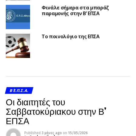
Φινάλε σήμερα στα μπαράζ
παραμονής στην Β’ ΕΠΣΑ
Το ποινολόγιο της ΕΠΣΑ
Β΄ Ε.Π.Σ.Α.
Οι διαιτητές του
Σαββατοκύριακου στην Β’
ΕΠΣΑ
Published
3 μήνες ago
on
15/05/2026