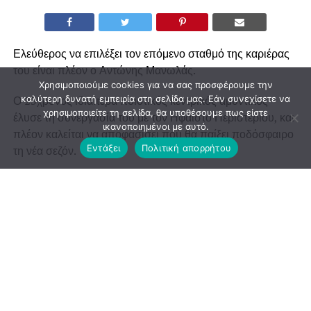
Ελεύθερος να επιλέξει τον επόμενο σταθμό της καριέρας
του είναι πλέον ο Αντώνης Μανωλάς.
Χρησιμοποιούμε cookies για να σας προσφέρουμε την
καλύτερη δυνατή εμπειρία στη σελίδα μας. Εάν συνεχίσετε να
Ο 23χρονος ιδιαίτερα ποιοτικός κεντρικός αμυντικός
χρησιμοποιείτε τη σελίδα, θα υποθέσουμε πως είστε
έλυσε τη συνεργασία του με τον Ηφαιστο Περιστερίου, και
ικανοποιημένοι με αυτό.
πλέον καλείται να αποφασίσει πού θα παίξει ποδόσφαιρο
Εντάξει
Πολιτική απορρήτου
τη νέα σεζόν.
Εχει αγωνιστεί μεταξύ άλλων σε Φωστήρα (Γ’ Εθνική),
Τράχωνες (Α’ ΕΠΣΑ) και Ιωνες Αλίμου.