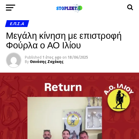
Ε.Π.Σ.Α
Μεγάλη κίνηση με επιστροφή
Φούρλα ο ΑΟ Ιλίου
Published
1 έτος ago
on
18/06/2025
By
Θανάσης Ζαχάκης