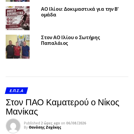
ΑΟ Ιλίου: Δοκιμαστικά για την Β’
ομάδα
Στον ΑΟ Ιλίου ο Σωτήρης
Παπαλάιος
Ε.Π.Σ.Α
Στον ΠΑΟ Καματερού ο Νίκος
Μανίκας
Published
2 ώρες ago
on
06/08/2026
By
Θανάσης Ζαχάκης