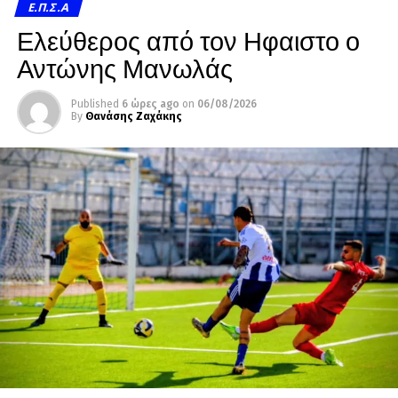
Ε.Π.Σ.Α
Ελεύθερος από τον Ηφαιστο ο
Αντώνης Μανωλάς
Published
6 ώρες ago
on
06/08/2026
By
Θανάσης Ζαχάκης