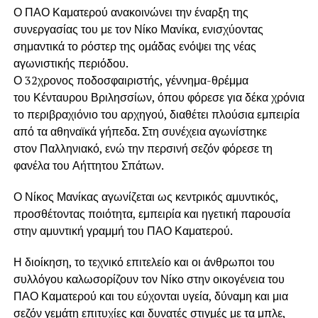
Ο ΠΑΟ Καματερού ανακοινώνει την έναρξη της
συνεργασίας του με τον Νίκο Μανίκα, ενισχύοντας
σημαντικά το ρόστερ της ομάδας ενόψει της νέας
αγωνιστικής περιόδου.
Ο 32χρονος ποδοσφαιριστής, γέννημα-θρέμμα
του Κένταυρου Βριλησσίων, όπου φόρεσε για δέκα χρόνια
το περιβραχιόνιο του αρχηγού, διαθέτει πλούσια εμπειρία
από τα αθηναϊκά γήπεδα. Στη συνέχεια αγωνίστηκε
στον Παλληνιακό, ενώ την περσινή σεζόν φόρεσε τη
φανέλα του Αήττητου Σπάτων.
Ο Νίκος Μανίκας αγωνίζεται ως κεντρικός αμυντικός,
προσθέτοντας ποιότητα, εμπειρία και ηγετική παρουσία
στην αμυντική γραμμή του ΠΑΟ Καματερού.
Η διοίκηση, το τεχνικό επιτελείο και οι άνθρωποι του
συλλόγου καλωσορίζουν τον Νίκο στην οικογένεια του
ΠΑΟ Καματερού και του εύχονται υγεία, δύναμη και μια
σεζόν γεμάτη επιτυχίες και δυνατές στιγμές με τα μπλε,