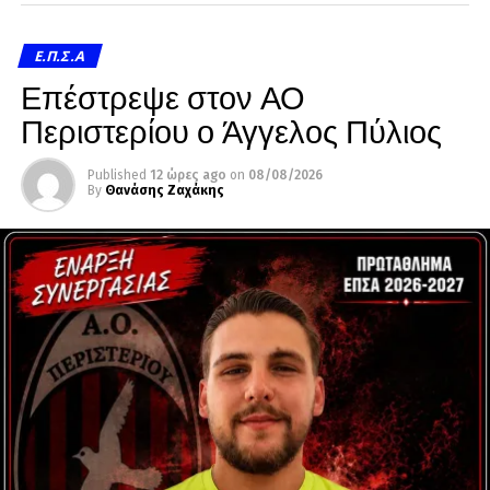
Ε.Π.Σ.Α
Επέστρεψε στον ΑΟ
Περιστερίου ο Άγγελος Πύλιος
Published
12 ώρες ago
on
08/08/2026
By
Θανάσης Ζαχάκης