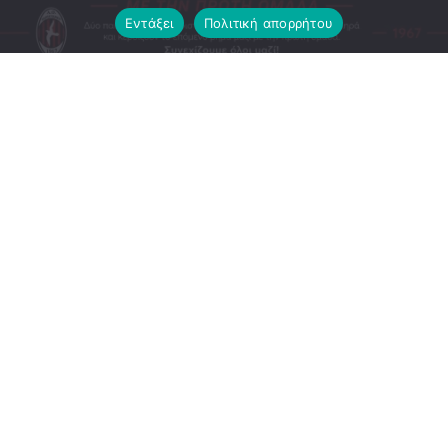
Εντάξει
Πολιτική απορρήτου
Ο ΑΟ Περιστερίου συνεχίζει να δίνει χώρο και ευκαιρίες
στα νέα παιδιά της ακαδημίας του.
Οι Άγγελος Ντάσιος και Αντώνης Σταματάκης,αμφότεροι
γεννημένοι το 2011,θα συμμετέχουν στην προετοιμασία
της πρώτης ομάδας,αποκομίζοντας πολύτιμες εμπειρίες
δίπλα στους μεγαλύτερους. Η παρουσία τους αποτελεί
ακόμη ένα βήμα στη φιλοσοφία του συλλόγου μας: να
επενδύουμε στα δικά μας παιδιά και να δημιουργούμε τον
δρόμο από την Ακαδημία στην ανδρική ομάδα.
Καλή αρχή Άγγελε και Αντώνη!