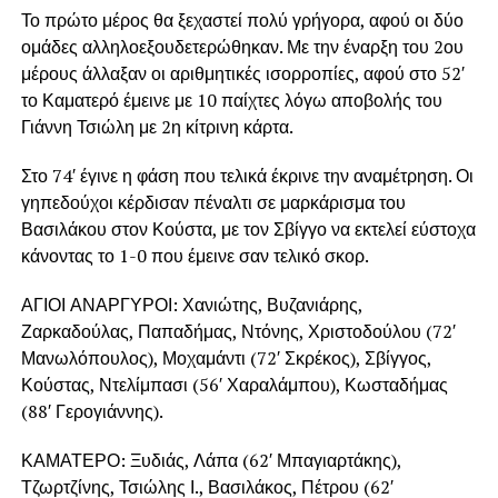
Το πρώτο μέρος θα ξεχαστεί πολύ γρήγορα, αφού οι δύο
ομάδες αλληλοεξουδετερώθηκαν. Με την έναρξη του 2ου
μέρους άλλαξαν οι αριθμητικές ισορροπίες, αφού στο 52′
το Καματερό έμεινε με 10 παίχτες λόγω αποβολής του
Γιάννη Τσιώλη με 2η κίτρινη κάρτα.
Στο 74′ έγινε η φάση που τελικά έκρινε την αναμέτρηση. Οι
γηπεδούχοι κέρδισαν πέναλτι σε μαρκάρισμα του
Βασιλάκου στον Κούστα, με τον Σβίγγο να εκτελεί εύστοχα
κάνοντας το 1-0 που έμεινε σαν τελικό σκορ.
ΑΓΙΟΙ ΑΝΑΡΓΥΡΟΙ: Χανιώτης, Βυζανιάρης,
Ζαρκαδούλας, Παπαδήμας, Ντόνης, Χριστοδούλου (72′
Μανωλόπουλος), Μοχαμάντι (72′ Σκρέκος), Σβίγγος,
Κούστας, Ντελίμπασι (56′ Χαραλάμπου), Κωσταδήμας
(88′ Γερογιάννης).
ΚΑΜΑΤΕΡΟ: Ξυδιάς, Λάπα (62′ Μπαγιαρτάκης),
Τζωρτζίνης, Τσιώλης Ι., Βασιλάκος, Πέτρου (62′