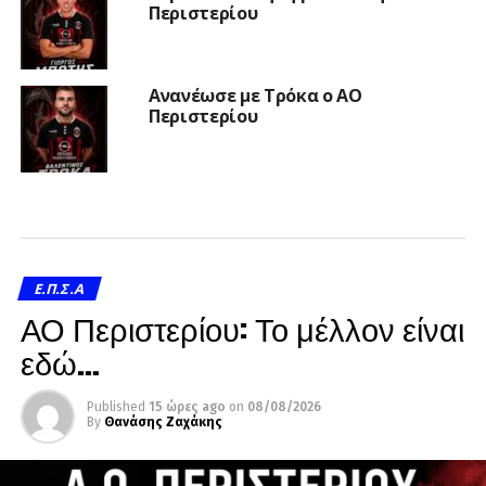
Περιστερίου
Ανανέωσε με Τρόκα ο ΑΟ
Περιστερίου
Ε.Π.Σ.Α
ΑΟ Περιστερίου: Το μέλλον είναι
εδώ…
Published
15 ώρες ago
on
08/08/2026
By
Θανάσης Ζαχάκης