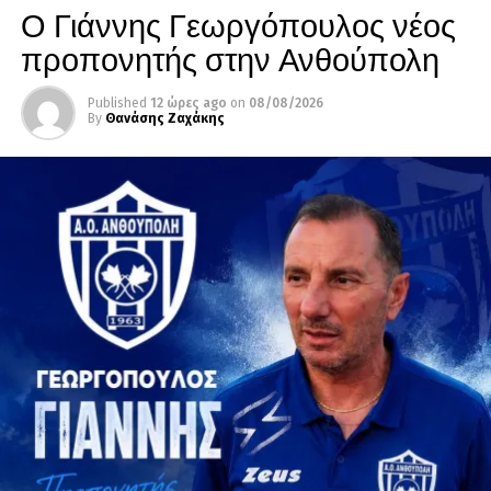
Ο Γιάννης Γεωργόπουλος νέος
προπονητής στην Ανθούπολη
Published
12 ώρες ago
on
08/08/2026
By
Θανάσης Ζαχάκης