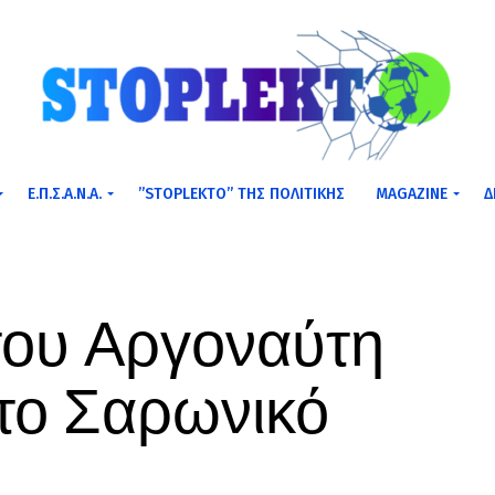
Ε.Π.Σ.Α.Ν.Α.
”STOPLEKTO” ΤΗΣ ΠΟΛΙΤΙΚΗΣ
MAGAZINE
Δ
του Αργοναύτη
 το Σαρωνικό