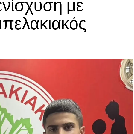
ενίσχυση με
μπελακιακός