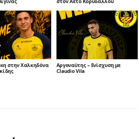
Αίγινας
στον Αετό Κορυδαλλού
κη στην Χαλκηδόνα
Αργοναύτης – Ενίσχυση με
κίδης
Claudio Vila