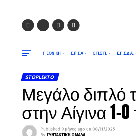
Γ ΕΘΝΙΚΉ
Ε.Π.Σ.Α
Ε.Π.Σ.Π.
Ε.Π.Σ.Δ.Α.
STOPLEKTO
Μεγάλο διπλό 
στην Αίγινα 1-0
Published
9 μήνες ago
on
08/11/2025
By
ΣΥΝΤΑΚΤΙΚΗ ΟΜΑΔΑ