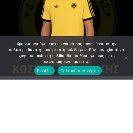
Χρησιμοποιούμε cookies για να σας προσφέρουμε την
καλύτερη δυνατή εμπειρία στη σελίδα μας. Εάν συνεχίσετε να
χρησιμοποιείτε τη σελίδα, θα υποθέσουμε πως είστε
ικανοποιημένοι με αυτό.
Εντάξει
Πολιτική απορρήτου
Ανακοίνωση εξέδωσε το ΔΣ του Αργοναύτη
ΕΠΙΣΗΜΗ_ΑΝΑΚΟΙΝΩΣΗ :Μία εξαιρετική μεταγραφή
ολοκλήρωσε η ομάδα μας με έναν ποδοσφαιριστη με
πολύ ποιοτικά χαρακτηριστικά και στις 2 πλευρές του