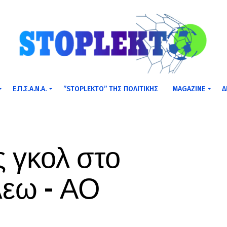
Ε.Π.Σ.Α.Ν.Α.
”STOPLEKTO” ΤΗΣ ΠΟΛΙΤΙΚΗΣ
MAGAZINE
Δ
 γκολ στο
λεω – ΑΟ