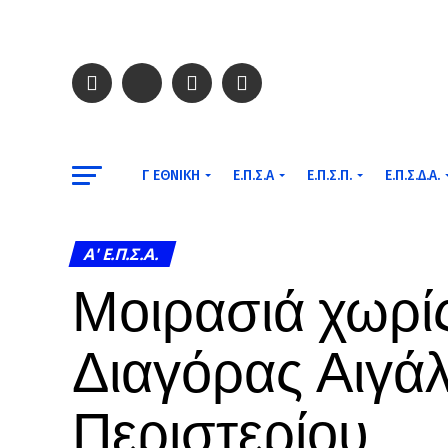
Γ ΕΘΝΙΚΉ
Ε.Π.Σ.Α
Ε.Π.Σ.Π.
Ε.Π.Σ.Δ.Α.
A' Ε.Π.Σ.Α.
Μοιρασιά χωρίς
Διαγόρας Αιγά
Περιστερίου