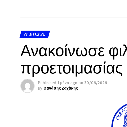
A' Ε.Π.Σ.Α.
Ανακοίνωσε φιλ
προετοιμασίας
Published
1 μήνα ago
on
30/06/2026
By
Θανάσης Ζαχάκης