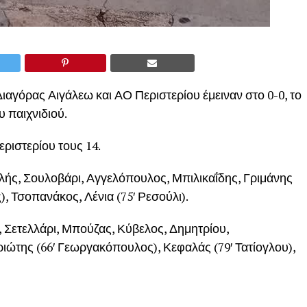
Διαγόρας Αιγάλεω και ΑΟ Περιστερίου έμειναν στο 0-0, το
υ παιχνιδιού.
ριστερίου τους 14.
ής, Σουλοβάρι, Αγγελόπουλος, Μπιλικαΐδης, Γριμάνης
), Τσοπανάκος, Λένια (75′ Ρεσούλι).
Σετελλάρι, Μπούζας, Κύβελος, Δημητρίου,
ριώτης (66′ Γεωργακόπουλος), Κεφαλάς (79′ Τατίογλου),