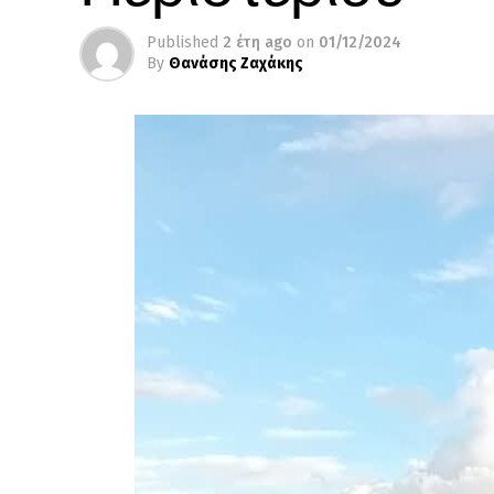
Published
2 έτη ago
on
01/12/2024
By
Θανάσης Ζαχάκης