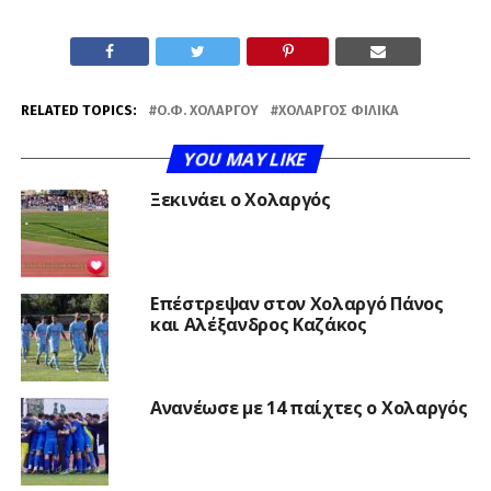
RELATED TOPICS:
Ο.Φ. ΧΟΛΑΡΓΟΎ
ΧΟΛΑΡΓΌΣ ΦΙΛΙΚΆ
YOU MAY LIKE
Ξεκινάει ο Χολαργός
Επέστρεψαν στον Χολαργό Πάνος
και Αλέξανδρος Καζάκος
Ανανέωσε με 14 παίχτες ο Χολαργός