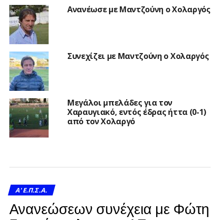
Ανανέωσε με Μαντζούνη ο Χολαργός
Συνεχίζει με Μαντζούνη ο Χολαργός
Μεγάλοι μπελάδες για τον
Χαραυγιακό, εντός έδρας ήττα (0-1)
από τον Χολαργό
A' Ε.Π.Σ.Α.
Ανανεώσεων συνέχεια με Φώτη