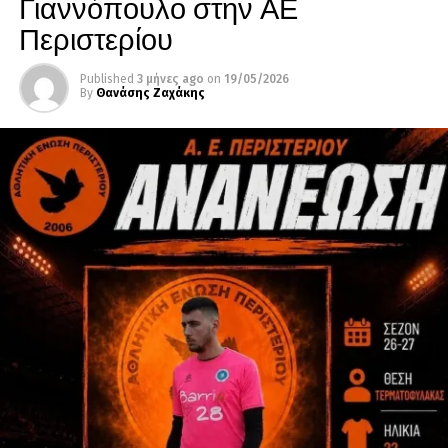
Γιαννόπουλο στην ΑΕ
Περιστερίου
Published
3 μήνες ago
on
19/05/2026
By
Θανάσης Ζαχάκης