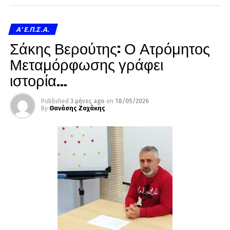
A' Ε.Π.Σ.Α.
Σάκης Βερούτης: Ο Ατρόμητος
Μεταμόρφωσης γράφει
ιστορία…
Published
3 μήνες ago
on
18/05/2026
By
Θανάσης Ζαχάκης