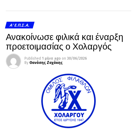
A' Ε.Π.Σ.Α.
Ανακοίνωσε φιλικά και έναρξη
προετοιμασίας ο Χολαργός
Published
1 μήνα ago
on
30/06/2026
By
Θανάσης Ζαχάκης