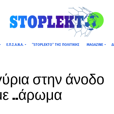
Ε.Π.Σ.Α.Ν.Α.
”STOPLEKTO” ΤΗΣ ΠΟΛΙΤΙΚΗΣ
MAGAZINE
Δ
ύρια στην άνοδο
με ..άρωμα