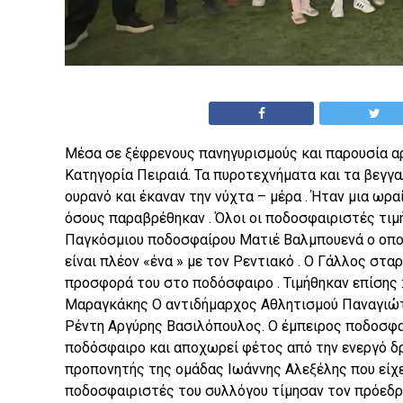
Μέσα σε ξέφρενους πανηγυρισμούς και παρουσία αρ
Κατηγορία Πειραιά. Τα πυροτεχνήματα και τα βεγγ
ουρανό και έκαναν την νύχτα – μέρα . Ήταν μια ωρα
όσους παραβρέθηκαν . Όλοι οι ποδοσφαιριστές τιμή
Παγκόσμιου ποδοσφαίρου Ματιέ Βαλμπουενά ο οποί
είναι πλέον «ένα » με τον Ρεντιακό . Ο Γάλλος στα
προσφορά του στο ποδόσφαιρο . Τιμήθηκαν επίσης :
Μαραγκάκης Ο αντιδήμαρχος Αθλητισμού Παναγιώτ
Ρέντη Αργύρης Βασιλόπουλος. Ο έμπειρος ποδοσφαι
ποδόσφαιρο και αποχωρεί φέτος από την ενεργό δρ
προπονητής της ομάδας Ιωάννης Αλεξέλης που είχε
ποδοσφαιριστές του συλλόγου τίμησαν τον πρόεδρ