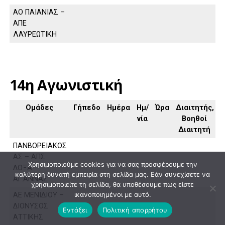
ΑΟ ΠΑΙΑΝΙΑΣ –
ΑΠΕ
ΛΑΥΡΕΩΤΙΚΗ
14η Αγωνιστική
Ομάδες
Γήπεδο
Ημέρα
Ημ/
Ώρα
Διαιτητής,
νία
Βοηθοί
Διαιτητή
ΠΑΝΒΟΡΕΙΑΚΟΣ
ΑΣ – ΑΠΣ
Χρησιμοποιούμε cookies για να σας προσφέρουμε την
ΔΟΞΑ
καλύτερη δυνατή εμπειρία στη σελίδα μας. Εάν συνεχίσετε να
ΑΓ.ΑΝΝΑΣ
χρησιμοποιείτε τη σελίδα, θα υποθέσουμε πως είστε
ικανοποιημένοι με αυτό.
ΑΕ ΜΕΝΙΔΙΟΥ –
ΔΙΟΝΥΣΟΣ
Εντάξει
Πολιτική απορρήτου
ΑΤΤΙΚΗΣ