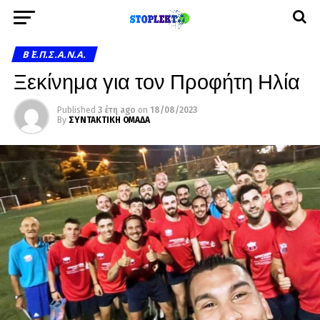
Β΄ Ε.Π.Σ.Α.Ν.Α.
Ξεκίνημα για τον Προφήτη Ηλία
Published
3 έτη ago
on
18/08/2023
By
ΣΥΝΤΑΚΤΙΚΗ ΟΜΑΔΑ