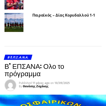
Πειραϊκός – Δίας Κορυδαλλού 1-1
Β΄ Ε.Π.Σ.Α.Ν.Α.
Β’ ΕΠΣΑΝΑ: Ολο το
πρόγραμμα
Published
11 μήνες ago
on
10/09/2025
By
Θανάσης Ζαχάκης