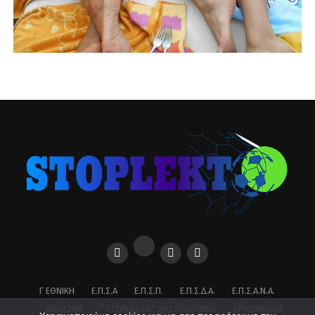
Γ ΕΘΝΙΚΉ
Ε.Π.Σ.Α
Ε.Π.Σ.Π.
Ε.Π.Σ.Δ.Α.
Ε.Π.Σ.Α.Ν.Α.
MAGAZINE
”STOPLEKTO” ΤΗΣ ΠΟΛΙΤΙΚΗΣ
ΕΠΙΚΟΙΝΩΝΊΑ