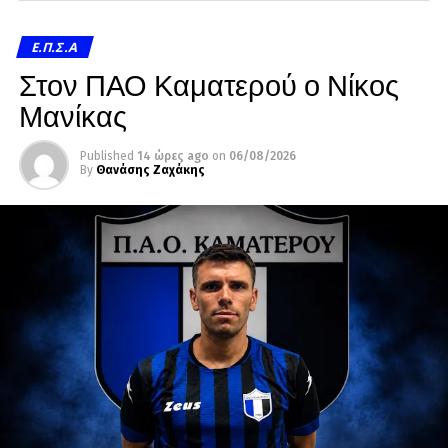
Ε.Π.Σ.Α
Στον ΠΑΟ Καματερού ο Νίκος
Μανίκας
Published
14 ώρες ago
on
06/08/2026
By
Θανάσης Ζαχάκης