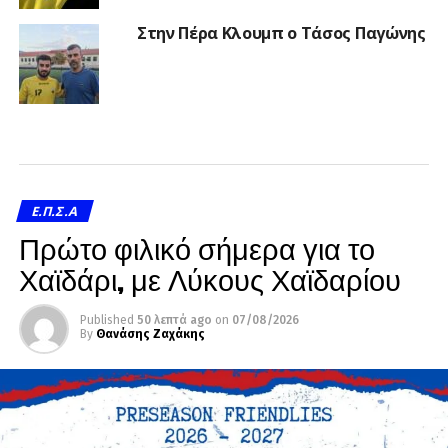
Στην Πέρα Κλουμπ ο Τάσος Παγώνης
Ε.Π.Σ.Α
Πρώτο φιλικό σήμερα για το
Χαϊδάρι, με Λύκους Χαϊδαρίου
Published
50 λεπτά ago
on
07/08/2026
By
Θανάσης Ζαχάκης