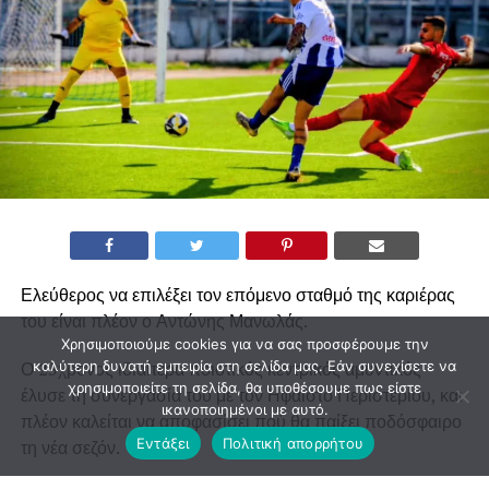
Ελεύθερος να επιλέξει τον επόμενο σταθμό της καριέρας
του είναι πλέον ο Αντώνης Μανωλάς.
Χρησιμοποιούμε cookies για να σας προσφέρουμε την
Ο 23χρονος ιδιαίτερα ποιοτικός κεντρικός αμυντικός
καλύτερη δυνατή εμπειρία στη σελίδα μας. Εάν συνεχίσετε να
χρησιμοποιείτε τη σελίδα, θα υποθέσουμε πως είστε
έλυσε τη συνεργασία του με τον Ηφαιστο Περιστερίου, και
ικανοποιημένοι με αυτό.
πλέον καλείται να αποφασίσει πού θα παίξει ποδόσφαιρο
Εντάξει
Πολιτική απορρήτου
τη νέα σεζόν.