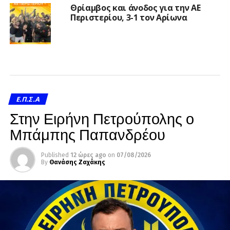
Θρίαμβος και άνοδος για την ΑΕ
Περιστερίου, 3-1 τον Αρίωνα
Ε.Π.Σ.Α
Στην Ειρήνη Πετρούπολης ο
Μπάμπης Παπανδρέου
Published
12 ώρες ago
on
07/08/2026
By
Θανάσης Ζαχάκης