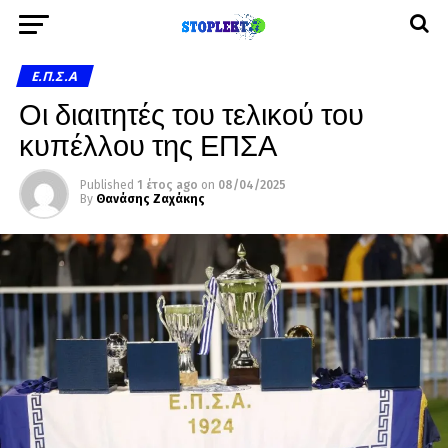
Ε.Π.Σ.Α
Οι διαιτητές του τελικού του
κυπέλλου της ΕΠΣΑ
Published
1 έτος ago
on
08/04/2025
By
Θανάσης Ζαχάκης