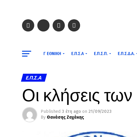
Γ ΕΘΝΙΚΉ
Ε.Π.Σ.Α
Ε.Π.Σ.Π.
Ε.Π.Σ.Δ.Α.
Ε.Π.Σ.Α
Οι κλήσεις τω
Published
3 έτη ago
on
21/09/2023
By
Θανάσης Ζαχάκης