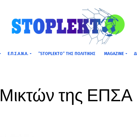
Ε.Π.Σ.Α.Ν.Α.
”STOPLEKTO” ΤΗΣ ΠΟΛΙΤΙΚΗΣ
MAGAZINE
Δ
ν Μικτών της ΕΠΣΑ