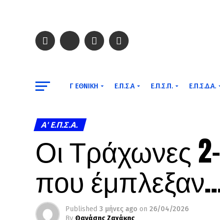
Γ ΕΘΝΙΚΉ
Ε.Π.Σ.Α
Ε.Π.Σ.Π.
Ε.Π.Σ.Δ.Α.
A' Ε.Π.Σ.Α.
Οι Τράχωνες 2-
που έμπλεξαν
Published
3 μήνες ago
on
26/04/2026
By
Θανάσης Ζαχάκης