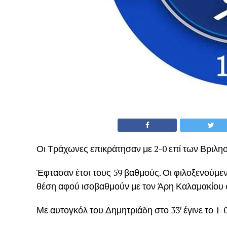
Οι Τράχωνες επικράτησαν με 2-0 επί των Βριλησσ
Έφτασαν έτσι τους 59 βαθμούς. Οι φιλοξενούμεν
θέση αφού ισοβαθμούν με τον Άρη Καλαμακίου 
Με αυτογκόλ του Δημητριάδη στο 33′ έγινε το 1-