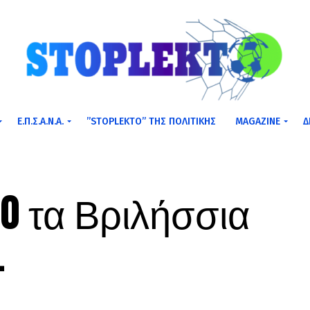
Ε.Π.Σ.Α.Ν.Α.
”STOPLEKTO” ΤΗΣ ΠΟΛΙΤΙΚΗΣ
MAGAZINE
Δ
0 τα Βριλήσσια
…