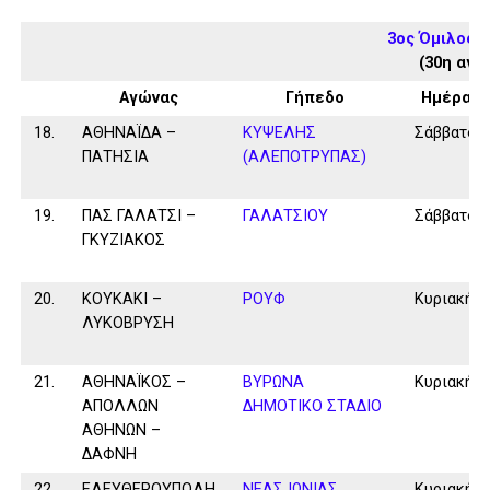
3ος Όμιλος 
(30η αγω
Αγώνας
Γήπεδο
Ημέρα
18.
ΑΘΗΝΑΪΔΑ –
ΚΥΨΕΛΗΣ
Σάββατο
ΠΑΤΗΣΙΑ
(ΑΛΕΠΟΤΡΥΠΑΣ)
19.
ΠΑΣ ΓΑΛΑΤΣΙ –
ΓΑΛΑΤΣΙΟΥ
Σάββατο
ΓΚΥΖΙΑΚΟΣ
20.
ΚΟΥΚΑΚΙ –
ΡΟΥΦ
Κυριακή
ΛΥΚΟΒΡΥΣΗ
21.
ΑΘΗΝΑΪΚΟΣ –
ΒΥΡΩΝΑ
Κυριακή
ΑΠΟΛΛΩΝ
ΔΗΜΟΤΙΚΟ ΣΤΑΔΙΟ
ΑΘΗΝΩΝ –
ΔΑΦΝΗ
22.
ΕΛΕΥΘΕΡΟΥΠΟΛΗ
ΝΕΑΣ ΙΩΝΙΑΣ
Κυριακή