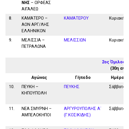
ΝΗΣ
– ΟΡΦΕΑΣ
ΑΙΓΑΛΕΩ
8.
ΚΑΜΑΤΕΡΟ –
ΚΑΜΑΤΕΡΟΥ
Κυριακή
ΑΟΝ ΑΡΓ/ΛΗΣ
ΕΛΛΗΝΙΚΟΝ
9.
ΜΕΛΙΣΣΙΑ –
ΜΕΛΙΣΣΙΩΝ
Κυριακή
ΠΕΤΡΑΛΩΝΑ
2ος Όμιλος 
(30η αγω
Αγώνας
Γήπεδο
Ημέρα
10.
ΠΕΥΚΗ –
ΠΕΥΚΗΣ
Σάββατο
ΚΗΠΟΥΠΟΛΗ
11.
ΝΕΑ ΣΜΥΡΝΗ –
ΑΡΓΥΡΟΥΠΟΛΗΣ Α΄
Σάββατο
ΑΜΠΕΛΟΚΗΠΟΙ
(Γ.ΚΟΣΙΚΙΔΗΣ)