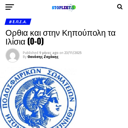
Β΄ Ε.Π.Σ.Α.
Ορθια και στην Κηπούπολη τα
Ιλίσια (0-0)
Published
9 μήνες ago
on
23/11/2025
By
Θανάσης Ζαχάκης