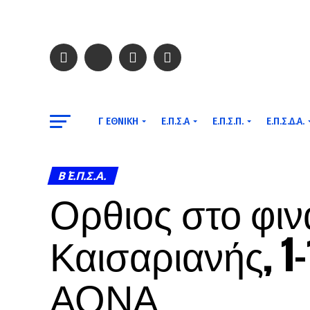
Γ ΕΘΝΙΚΉ
Ε.Π.Σ.Α
Ε.Π.Σ.Π.
Ε.Π.Σ.Δ.Α.
Β΄ Ε.Π.Σ.Α.
Ορθιος στο φιν
Καισαριανής, 1-
ΑΟΝΑ