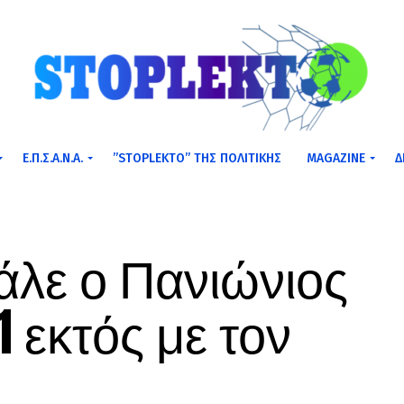
Ε.Π.Σ.Α.Ν.Α.
”STOPLEKTO” ΤΗΣ ΠΟΛΙΤΙΚΗΣ
MAGAZINE
Δ
άλε ο Πανιώνιος
1 εκτός με τον