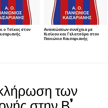
αι ο Τσίκος στον
Ανανεώσεων συνέχεια με
αισαριανής
Κισίκου και Γελατσόρα στον
Πανιώνιο Καισαριανής
 κλήρωση των
νής στην Β’