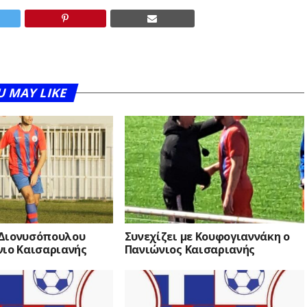
U MAY LIKE
Διονυσόπουλου
Συνεχίζει με Κουφογιαννάκη ο
νιο Καισαριανής
Πανιώνιος Καισαριανής