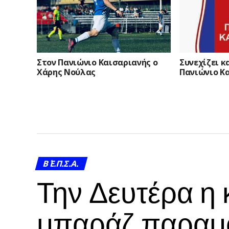
Στον Πανιώνιο Καισαριανής ο
Συνεχίζει κ
Χάρης Νούλας
Πανιώνιο Κ
Β΄ Ε.Π.Σ.Α.
Την Δευτέρα η
μπαράζ παραμο