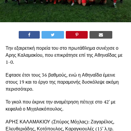
Την εξαιρετική πορεία του στο πρωτάθλημα συνέχισε ο
Αρης Καλαμακίου, που επικράτησε επί της Αθηναΐδας με
1-0.
Εφτασε έτσι τους 36 βαθμούς, ενώ η Αθηναΐδα έμεινε
στους 19 και το έργο της παραμονής δυσκόλεψε ακόμη
περισσότερο.
Το γκολ που έκρινε την αναμέτρηση πέτυχε στο 42′ με
κεφαλιά ο Μιχαλακόπουλος.
ΑΡΗΣ ΚΑΛΑΜΑΚΙΟΥ (Σπύρος Μόχλας): Ζαγαρέλος,
Ελευθεριάδης, Κοτόπουλος, Καραγκιουλές (15′ λ.τρ.