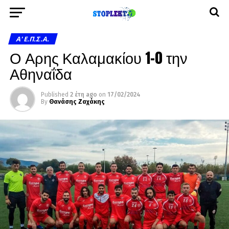
A' Ε.Π.Σ.Α.
Ο Αρης Καλαμακίου 1-0 την
Αθηναΐδα
Published
2 έτη ago
on
17/02/2024
By
Θανάσης Ζαχάκης