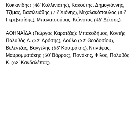
Κοκκινίδης) (46′ Κολλινιάτης), Κακούτης, Δημογιάννης,
Τζίμας, Βασιλειάδης (75′ Χιόνης), Μιχαλακόπουλος (85′
Γκρεβτσίδης), Μπαλατσούρας, Κώνστας (46′ Δέτσης).
ΑΘΗΝΑΪΔΑ (Γιώργος Καρατζάς): Μπακοδήμος, Κοντής
Παλυβός Α. (52′ Δρόσης), Λούλο (52′ Θεοδοσίου),
Βελέντζας, Βαγγέλης (68′ Κουτράκης), Ντιντίφας,
Μαυρομματάκης (60′ Βάρρας), Πανάκης, Φίλος, Παλυβός
Κ. (68′ Κανδαλέπας).