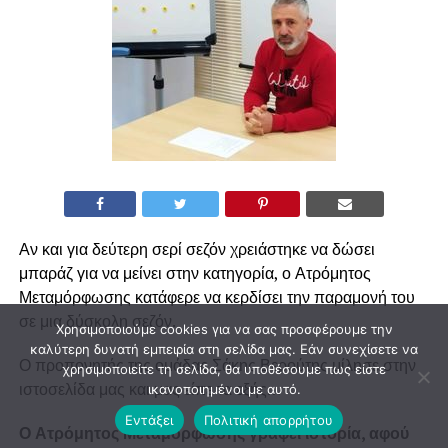
Αν και για δεύτερη σερί σεζόν χρειάστηκε να δώσει
μπαράζ για να μείνει στην κατηγορία, ο Ατρόμητος
Μεταμόρφωσης κατάφερε να κερδίσει την παραμονή του
σε μια δύσκολη σεζόν.
Χρησιμοποιούμε cookies για να σας προσφέρουμε την
καλύτερη δυνατή εμπειρία στη σελίδα μας. Εάν συνεχίσετε να
Ο προπονητής της ομάδας Σάκης Βερούτης μίλησε στην
χρησιμοποιείτε τη σελίδα, θα υποθέσουμε πως είστε
ιστοσελίδα μας και μας είπε τα εξής…
ικανοποιημένοι με αυτό.
Εντάξει
Πολιτική απορρήτου
Ο Ατρόμητος Μεταμόρφωσης γράφει ιστορία, αφού