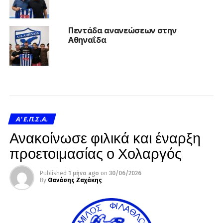
Πεντάδα ανανεώσεων στην
Αθηναΐδα
A' Ε.Π.Σ.Α.
Ανακοίνωσε φιλικά και έναρξη
προετοιμασίας ο Χολαργός
Published
1 μήνα ago
on
30/06/2026
By
Θανάσης Ζαχάκης