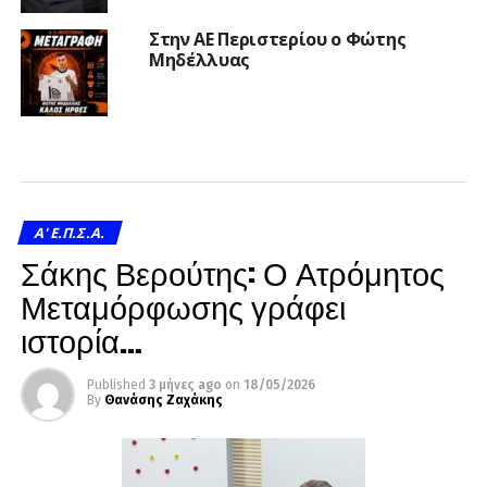
Στην ΑΕ Περιστερίου ο Φώτης
Μηδέλλυας
A' Ε.Π.Σ.Α.
Σάκης Βερούτης: Ο Ατρόμητος
Μεταμόρφωσης γράφει
ιστορία…
Published
3 μήνες ago
on
18/05/2026
By
Θανάσης Ζαχάκης