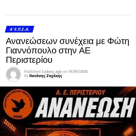
A' Ε.Π.Σ.Α.
Ανανεώσεων συνέχεια με Φώτη
Γιαννόπουλο στην ΑΕ
Περιστερίου
Published
3 μήνες ago
on
19/05/2026
By
Θανάσης Ζαχάκης