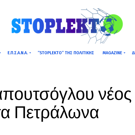
Ε.Π.Σ.Α.Ν.Α.
”STOPLEKTO” ΤΗΣ ΠΟΛΙΤΙΚΗΣ
MAGAZINE
Δ
απουτσόγλου νέος
τα Πετράλωνα