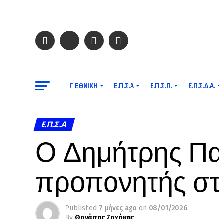
Γ ΕΘΝΙΚΉ
Ε.Π.Σ.Α
Ε.Π.Σ.Π.
Ε.Π.Σ.Δ.Α.
Ε.Π.Σ.Α
Ο Δημήτρης Π
προπονητής σ
Published
7 μήνες ago
on
08/01/2026
By
Θανάσης Ζαχάκης