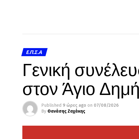
Ε.Π.Σ.Α
Γενική συνέλευ
στον Άγιο Δημή
Published
9 ώρες ago
on
07/08/2026
By
Θανάσης Ζαχάκης