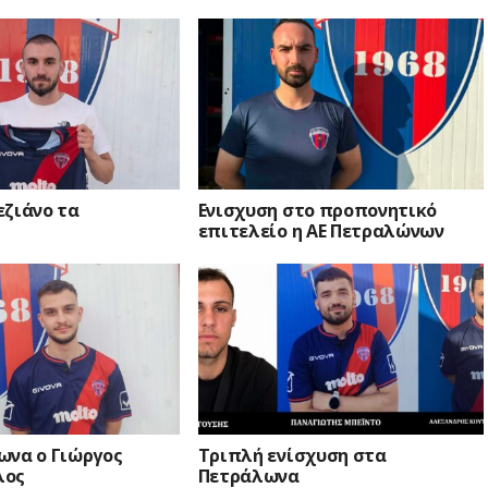
εζιάνο τα
Ενισχυση στο προπονητικό
επιτελείο η ΑΕ Πετραλώνων
ωνα ο Γιώργος
Τριπλή ενίσχυση στα
λος
Πετράλωνα