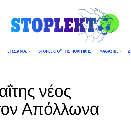
Ε.Π.Σ.Α.Ν.Α.
”STOPLEKTO” ΤΗΣ ΠΟΛΙΤΙΚΗΣ
MAGAZINE
Δ
ΐτης νέος
τον Απόλλωνα