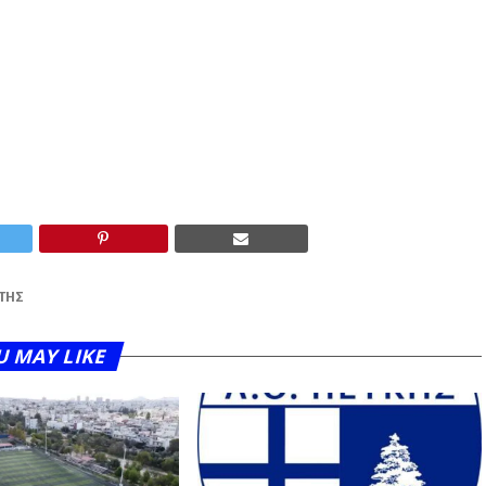
́ΤΗΣ
U MAY LIKE