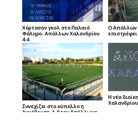
Χόρτασαν γκολ στο Παλαιό
Ο Απόλλων 
Φάληρο- Απόλλων Χαλανδρίου
επιστρέφει 
4-4
Η νέα διοί
Χαλανδρίου
Συνεχίζει στο κύπελλο η
Λυκόβρυση, 1-0 τον Απόλλωνα
Χαλανδρίου