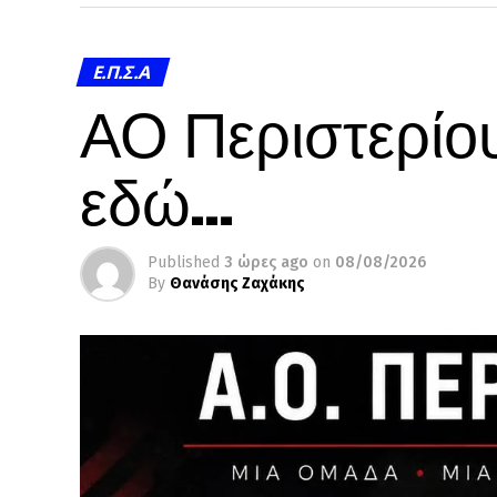
Ε.Π.Σ.Α
ΑΟ Περιστερίου
εδώ…
Published
3 ώρες ago
on
08/08/2026
By
Θανάσης Ζαχάκης