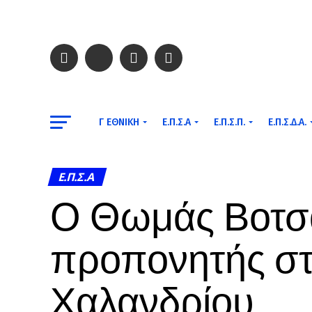
Γ ΕΘΝΙΚΉ
Ε.Π.Σ.Α
Ε.Π.Σ.Π.
Ε.Π.Σ.Δ.Α.
Ε.Π.Σ.Α
Ο Θωμάς Βοτσα
προπονητής σ
Χαλανδρίου