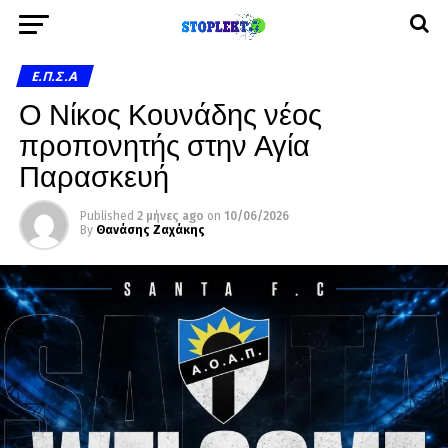
Ε.Π.Σ.Α
Ο Νίκος Κουνάδης νέος
προπονητής στην Αγία
Παρασκευή
Published
2 μήνες ago
on
10/06/2026
By
Θανάσης Ζαχάκης