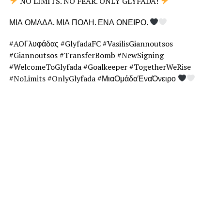
NO LIMITS. NO FEAR. ONLY GLYFADA!
ΜΙΑ ΟΜΑΔΑ. ΜΙΑ ΠΟΛΗ. ΕΝΑ ΟΝΕΙΡΟ.
#AOΓλυφάδας #GlyfadaFC #VasilisGiannoutsos
#Giannoutsos #TransferBomb #NewSigning
#WelcomeToGlyfada #Goalkeeper #TogetherWeRise
#NoLimits #OnlyGlyfada #ΜιαΟμάδαΈναΌνειρο