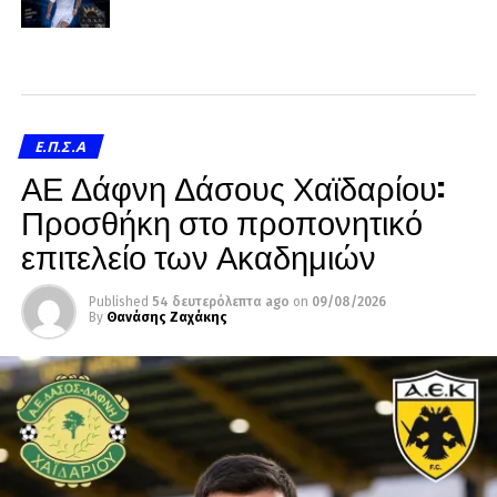
Ε.Π.Σ.Α
ΑΕ Δάφνη Δάσους Χαϊδαρίου:
Προσθήκη στο προπονητικό
επιτελείο των Ακαδημιών
Published
54 δευτερόλεπτα ago
on
09/08/2026
By
Θανάσης Ζαχάκης