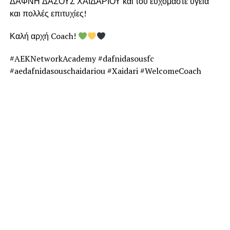
ΔΑΦΝΗ ΔΑΣΟΥΣ ΧΑΪΔΑΡΙΟΥ και του ευχόμαστε υγεία
και πολλές επιτυχίες!
Καλή αρχή Coach!
#AEKNetworkAcademy #dafnidasousfc
#aedafnidasouschaidariou #Xaidari #WelcomeCoach