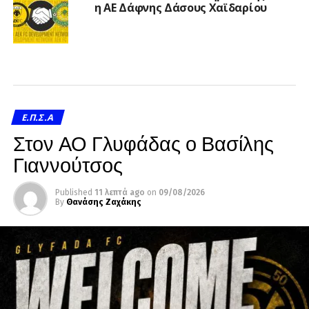
η ΑΕ Δάφνης Δάσους Χαϊδαρίου
Ε.Π.Σ.Α
Στον ΑΟ Γλυφάδας ο Βασίλης
Γιαννούτσος
Published
11 λεπτά ago
on
09/08/2026
By
Θανάσης Ζαχάκης