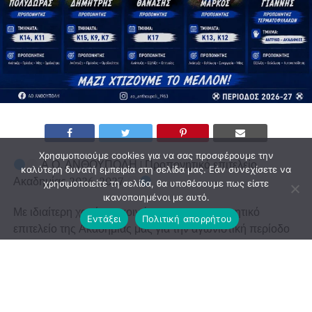
Χρησιμοποιούμε cookies για να σας προσφέρουμε την
Α.Ο. ΑΝΘΟΥΠΟΛΗ | Προπονητικό επιτελείο
καλύτερη δυνατή εμπειρία στη σελίδα μας. Εάν συνεχίσετε να
Ακαδημίας 2026-2027
χρησιμοποιείτε τη σελίδα, θα υποθέσουμε πως είστε
ικανοποιημένοι με αυτό.
Με ιδιαίτερη χαρά ανακοινώνουμε το προπονητικό
Εντάξει
Πολιτική απορρήτου
επιτελείο της Ακαδημίας μας για την αγωνιστική περίοδο
2026-2027.
* Τσίγκος Πολύδωρας – Τμήματα Κ14 ,Κ11
* Μαυρίκος Δημήτρης – Τμήματα Κ15, Κ9, Κ7
* Αθανασόπουλος Θανάσης – Τμήμα Κ17