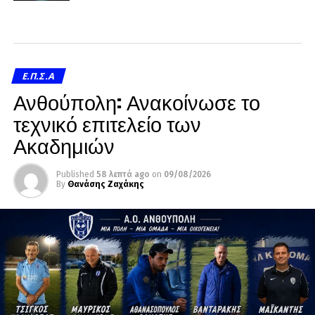
Ε.Π.Σ.Α
Ανθούπολη: Ανακοίνωσε το
τεχνικό επιτελείο των
Ακαδημιών
Published
58 λεπτά ago
on
09/08/2026
By
Θανάσης Ζαχάκης