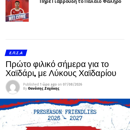
Πήρε Γιαβρουδή το Παλαιό Φάληρο
Ε.Π.Σ.Α
Πρώτο φιλικό σήμερα για το
Χαϊδάρι, με Λύκους Χαϊδαρίου
Published
1 ώρα ago
on
07/08/2026
By
Θανάσης Ζαχάκης