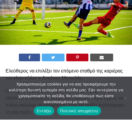
Ελεύθερος να επιλέξει τον επόμενο σταθμό της καριέρας
του είναι πλέον ο Αντώνης Μανωλάς.
Χρησιμοποιούμε cookies για να σας προσφέρουμε την
καλύτερη δυνατή εμπειρία στη σελίδα μας. Εάν συνεχίσετε να
Ο 23χρονος ιδιαίτερα ποιοτικός κεντρικός αμυντικός
χρησιμοποιείτε τη σελίδα, θα υποθέσουμε πως είστε
έλυσε τη συνεργασία του με τον Ηφαιστο Περιστερίου, και
ικανοποιημένοι με αυτό.
πλέον καλείται να αποφασίσει πού θα παίξει ποδόσφαιρο
Εντάξει
Πολιτική απορρήτου
τη νέα σεζόν.
Εχει αγωνιστεί μεταξύ άλλων σε Φωστήρα (Γ’ Εθνική),