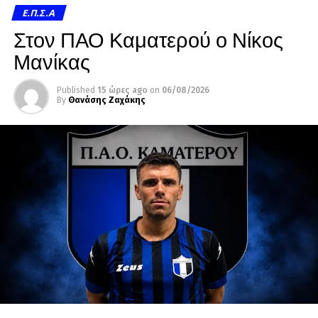
Ε.Π.Σ.Α
Στον ΠΑΟ Καματερού ο Νίκος
Μανίκας
Published
15 ώρες ago
on
06/08/2026
By
Θανάσης Ζαχάκης