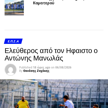
Καματερού
Ε.Π.Σ.Α
Ελεύθερος από τον Ηφαιστο ο
Αντώνης Μανωλάς
Published
18 ώρες ago
on
06/08/2026
By
Θανάσης Ζαχάκης