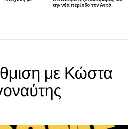
την νέα περίοδο τον Αετό
άθμιση με Κώστα
γοναύτης