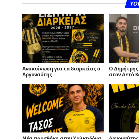
YO
Ανακοίνωση για τα διαρκείας ο
O Δημήτρης
Αργοναύτης
στον Αετό 
Νέα προσθήκη στην Χαλκηδόνα
Αργοναύτης 