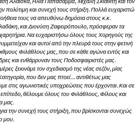
ση Αλαϊσκα, Ηλία Παπασάββα, Mιχάλη Σκιαθίτη και τον
ην πολύτιμη και συνεχή τους στήριξη. Πολλά ευχαριστώ
 βοήθεια τους να απευθύνω δημόσια στους κ.κ.
λαδάκη, και Διονύση Ζαφειρόπουλο, πρόσφεραν τα
γχαρητήρια. Να ευχαριστήσω όλους τους Χορηγούς της
υμμετείχαν και αυτοί από την πλευρά τους στην φετινή
ριθμους Φιλάθλους μας, που σε κάθε αγώνα εντός και
έδρες και ενθάρρυναν τους Ποδοσφαιριστές μας.
μέρες ξεκινάμε τον σχεδιασμό της νέας σεζόν, μίας
Κατηγορία, που δεν μας πτοεί… αντιθέτως μας
υμε στις αγωνιστικές υποχρεώσεις που έρχονται. Και σε
 επίπεδο, θέλουμε όλους του Φιλάθλους, Φίλους και
α μας.
για την συνεχή τους στήριξη, που βρίσκονται συνεχώς
ο μου.