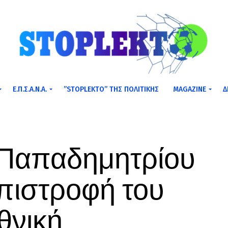
Ε.Π.Σ.Α.Ν.Α.
”STOPLEKTO” ΤΗΣ ΠΟΛΙΤΙΚΗΣ
MAGAZINE
Δ
 Παπαδημητρίου
επιστροφή του
θνική