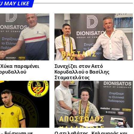
U MAY LIKE
 Χύκα παραμένει
Συνεχίζει στον Αετό
Κορυδαλλού
Κορυδαλλού ο Βασίλης
Σταματελάτος
– Ενίσχυση με
Ο στιλοβάτης.. Καλαμαράς και