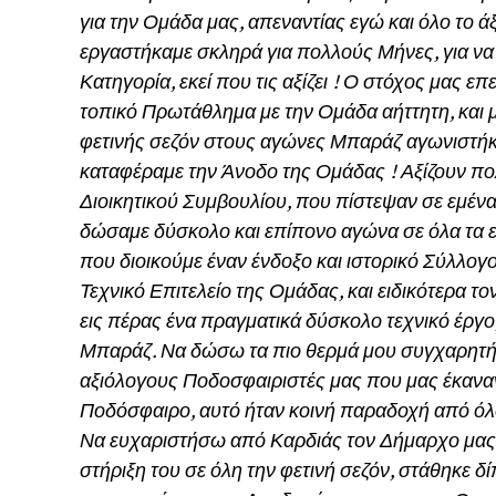
για την Ομάδα μας, απεναντίας εγώ και όλο το ά
εργαστήκαμε σκληρά για πολλούς Μήνες, για ν
Κατηγορία, εκεί που τις αξίζει ! Ο στόχος μας 
τοπικό Πρωτάθλημα με την Ομάδα αήττητη, και μ
φετινής σεζόν στους αγώνες Μπαράζ αγωνιστήκ
καταφέραμε την Άνοδο της Ομάδας ! Αξίζουν πο
Διοικητικού Συμβουλίου, που πίστεψαν σε εμένα 
δώσαμε δύσκολο και επίπονο αγώνα σε όλα τα επ
που διοικούμε έναν ένδοξο και ιστορικό Σύλλογ
Τεχνικό Επιτελείο της Ομάδας, και ειδικότερα το
εις πέρας ένα πραγματικά δύσκολο τεχνικό έργ
Μπαράζ. Να δώσω τα πιο θερμά μου συγχαρητ
αξιόλογους Ποδοσφαιριστές μας που μας έκανα
Ποδόσφαιρο, αυτό ήταν κοινή παραδοχή από όλ
Να ευχαριστήσω από Καρδιάς τον Δήμαρχο μας 
στήριξη του σε όλη την φετινή σεζόν, στάθηκε δίπ