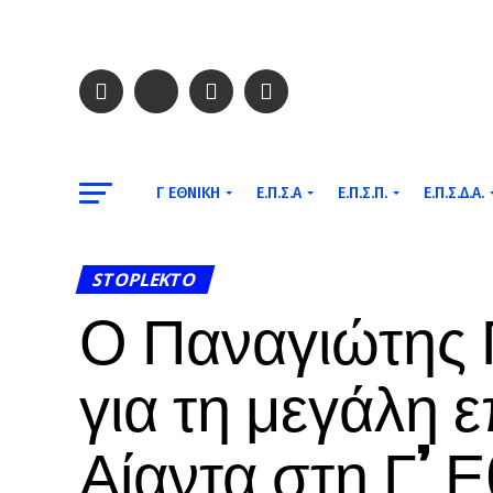
Γ ΕΘΝΙΚΉ
Ε.Π.Σ.Α
Ε.Π.Σ.Π.
Ε.Π.Σ.Δ.Α.
STOPLEKTO
Ο Παναγιώτης
για τη μεγάλη 
Αίαντα στη Γ’ Ε