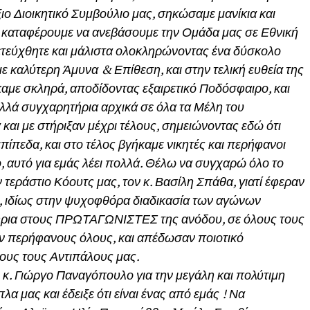
ξιο Διοικητικό Συμβούλιο μας, σηκώσαμε μανίκια και
α καταφέρουμε να ανεβάσουμε την Ομάδα μας σε Εθνική
επετεύχθητε και μάλιστα ολοκληρώνοντας ένα δύσκολο
ε καλύτερη Άμυνα & Επίθεση, και στην τελική ευθεία της
αμε σκληρά, αποδίδοντας εξαιρετικό Ποδόσφαιρο, και
λλά συγχαρητήρια αρχικά σε όλα τα Μέλη του
και με στήριξαν μέχρι τέλους, σημειώνοντας εδώ ότι
ίπεδα, και στο τέλος βγήκαμε νικητές και περήφανοι
ο, αυτό για εμάς λέει πολλά. Θέλω να συγχαρώ όλο το
ν τεράστιο Κόουτς μας, τον κ. Βασίλη Σπάθα, γιατί έφεραν
ο, ιδίως στην ψυχοφθόρα διαδικασία των αγώνων
ήρια στους ΠΡΩΤΑΓΩΝΙΣΤΕΣ της ανόδου, σε όλους τους
ν περήφανους όλους, και απέδωσαν ποιοτικό
ους τους Αντιπάλους μας.
κ. Γιώργο Παναγόπουλο για την μεγάλη και πολύτιμη
λα μας και έδειξε ότι είναι ένας από εμάς ! Να