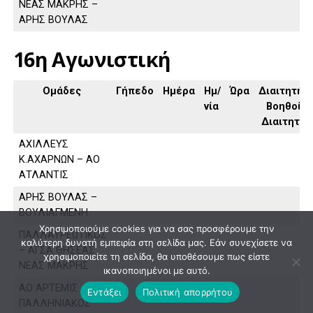
ΝΕΑΣ ΜΑΚΡΗΣ –
ΑΡΗΣ ΒΟΥΛΑΣ
16η Αγωνιστική
Ομάδες
Γήπεδο
Ημέρα
Ημ/
Ώρα
Διαιτητής,
νία
Βοηθοί
Διαιτητή
ΑΧΙΛΛΕΥΣ
Κ.ΑΧΑΡΝΩΝ – ΑΟ
ΑΤΛΑΝΤΙΣ
ΑΡΗΣ ΒΟΥΛΑΣ –
ΒΟΥΛΙΑΓΜΕΝΗ
Χρησιμοποιούμε cookies για να σας προσφέρουμε την
ΠΑΛΛΑΥΡΕΩΤΙΚΟΣ
καλύτερη δυνατή εμπειρία στη σελίδα μας. Εάν συνεχίσετε να
– ΑΓΣΑ ΘΗΣΕΑΣ
χρησιμοποιείτε τη σελίδα, θα υποθέσουμε πως είστε
ΝΕΑΣ ΜΑΚΡΗΣ
ικανοποιημένοι με αυτό.
ΑΟ ΑΡΤΕΜΙΣ –
Εντάξει
Πολιτική απορρήτου
ΠΑΛΛΗΝΙΑΚΟΣ