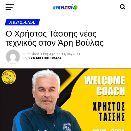
Α΄ Ε.Π.Σ.Α.Ν.Α.
Ο Χρήστος Τάσσης νέος
τεχνικός στον Άρη Βούλας
Published
3 έτη ago
on
13/06/2023
By
ΣΥΝΤΑΚΤΙΚΗ ΟΜΑΔΑ