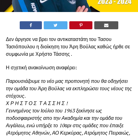
Δεν άργησε να βρει τον αντικαταστάτη του Τασου
Τασιόπουλου η διοίκηση του Άρη Βούλας καθώς ήρθε σε
συμφωνία με Χρήστο Τάσσης .
Η σχετική ανακοίνωση αναφέρει:
Παρουσιάζουμε το νέο μας προπονητή που θα οδηγήσει
την ομάδα του Άρη Βούλας να εκπληρώσει τους νέους της
στόχους.
Χ Ρ Η Σ Τ Ο Σ Τ Α Σ Σ Η Σ !
Γεννημένος τον Ιούλιο του 1963 ξεκίνησε ως
ποδοσφαιριστής απο την Ακαδημία και την ομάδα του
Αιγάλεω, ενώ υπήρξε το 10αρι στις ομάδες που έπαιξε
(Ατρόμητος Αθηνών, ΑΟ Κερκύρας, Ατρόμητος Πειραιώς,