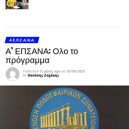
Α΄ Ε.Π.Σ.Α.Ν.Α.
Α’ ΕΠΣΑΝΑ: Ολο το
πρόγραμμα
Published
11 μήνες ago
on
10/09/2025
By
Θανάσης Ζαχάκης