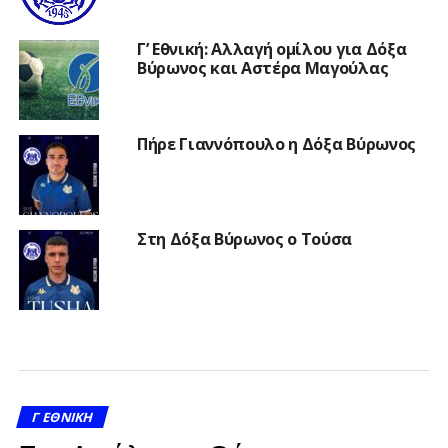
Γ’ Εθνική: Αλλαγή ομίλου για Δόξα
Βύρωνος και Αστέρα Μαγούλας
Πήρε Γιαννόπουλο η Δόξα Βύρωνος
Στη Δόξα Βύρωνος ο Τούσα
Γ ΕΘΝΙΚΉ