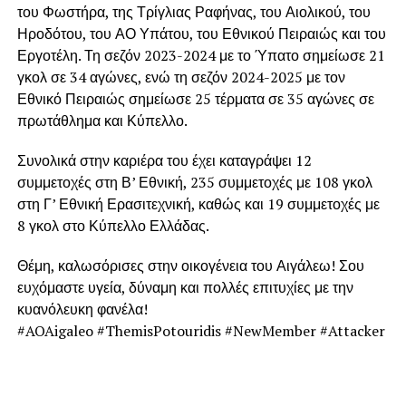
του Φωστήρα, της Τρίγλιας Ραφήνας, του Αιολικού, του
Ηροδότου, του ΑΟ Υπάτου, του Εθνικού Πειραιώς και του
Εργοτέλη. Τη σεζόν 2023-2024 με το Ύπατο σημείωσε 21
γκολ σε 34 αγώνες, ενώ τη σεζόν 2024-2025 με τον
Εθνικό Πειραιώς σημείωσε 25 τέρματα σε 35 αγώνες σε
πρωτάθλημα και Κύπελλο.
Συνολικά στην καριέρα του έχει καταγράψει 12
συμμετοχές στη Β’ Εθνική, 235 συμμετοχές με 108 γκολ
στη Γ’ Εθνική Ερασιτεχνική, καθώς και 19 συμμετοχές με
8 γκολ στο Κύπελλο Ελλάδας.
Θέμη, καλωσόρισες στην οικογένεια του Αιγάλεω! Σου
ευχόμαστε υγεία, δύναμη και πολλές επιτυχίες με την
κυανόλευκη φανέλα!
#AOAigaleo #ThemisPotouridis #NewMember #Attacker