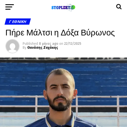
Γ ΕΘΝΙΚΉ
Πήρε Μάλτσι η Δόξα Βύρωνος
Published
8 μήνες ago
on
22/12/2025
By
Θανάσης Ζαχάκης