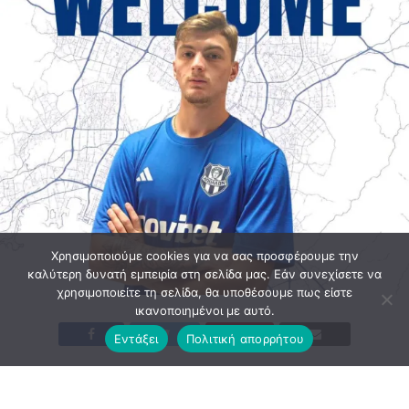
Χρησιμοποιούμε cookies για να σας προσφέρουμε την
καλύτερη δυνατή εμπειρία στη σελίδα μας. Εάν συνεχίσετε να
χρησιμοποιείτε τη σελίδα, θα υποθέσουμε πως είστε
ικανοποιημένοι με αυτό.
Εντάξει
Πολιτική απορρήτου
Ο πρόεδρος του ποδοσφαιρικού τμήματος του Απόλλωνα
Σμύρνης, Αλέκος Κουκάς, ανακοινώνει την ένταξη στο