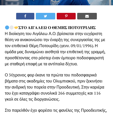
𝚺𝚻𝚶 𝚨𝚰𝚪𝚨𝚲𝚬𝛀 𝚶 𝚯𝚬𝚳𝚮𝚺 𝚷𝚶𝚻𝚶𝚼𝚸𝚰𝚫𝚮𝚺
Η διοίκηση του Αιγάλεω Α.Ο. βρίσκεται στην ευχάριστη
θέση να ανακοινώσει την έναρξη της συνεργασίας της με
τον επιθετικό Θέμη Ποτουρίδη (γενν. 09/01/1996). Η
ομάδα μας δυναμώνει αισθητά την επιθετική της γραμμή,
προσθέτοντας στο ρόστερ έναν έμπειρο ποδοσφαιριστή
με σταθερή επαφή με τα αντίπαλα δίχτυα.
Ο 30χρονος φορ έκανε τα πρώτα του ποδοσφαιρικά
βήματα στις ακαδημίες του Ολυμπιακού, πριν ξεκινήσει
την ανδρική του πορεία στην Προοδευτική. Στην καριέρα
του έχει καταγράψει συνολικά 266 συμμετοχές και 116
γκολ σε όλες τις διοργανώσεις.
Στο παρελθόν έχει φορέσει τις φανέλες της Προοδευτικής,