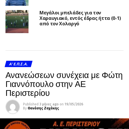
Μεγάλοι μπελάδες για τον
Χαραυγιακό, εντός έδρας ήττα (0-1)
από τον Χολαργό
A' Ε.Π.Σ.Α.
Ανανεώσεων συνέχεια με Φώτη
Γιαννόπουλο στην ΑΕ
Περιστερίου
Published
3 μήνες ago
on
19/05/2026
By
Θανάσης Ζαχάκης