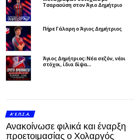
Τσαραούση στον Άγιο Δημήτριο
Πήρε Γάλαρη ο Άγιος Δημήτριος
Άγιος Δημήτριος: Νέα σεζόν, νέοι
στόχοι, ίδια δίψα…
A' Ε.Π.Σ.Α.
Ανακοίνωσε φιλικά και έναρξη
προετοιμασίας ο Χολαργός