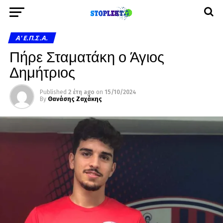
A' Ε.Π.Σ.Α.
Πήρε Σταματάκη ο Άγιος
Δημήτριος
Published
2 έτη ago
on
15/10/2024
By
Θανάσης Ζαχάκης