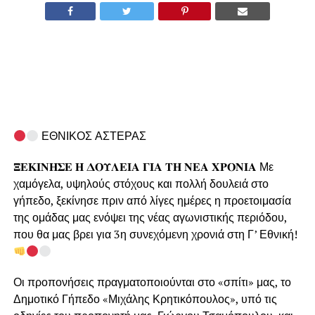
ΕΘΝΙΚΟΣ ΑΣΤΕΡΑΣ
𝚵𝚬𝚱𝚰𝚴𝚮𝚺𝚬 𝚮 𝚫𝚶𝚼𝚲𝚬𝚰𝚨 𝚪𝚰𝚨 𝚻𝚮 𝚴𝚬𝚨 𝚾𝚸𝚶𝚴𝚰𝚨 Με
χαμόγελα, υψηλούς στόχους και πολλή δουλειά στο
γήπεδο, ξεκίνησε πριν από λίγες ημέρες η προετοιμασία
της ομάδας μας ενόψει της νέας αγωνιστικής περιόδου,
που θα μας βρει για 3η συνεχόμενη χρονιά στη Γ’ Εθνική!
Οι προπονήσεις πραγματοποιούνται στο «σπίτι» μας, το
Δημοτικό Γήπεδο «Μιχάλης Κρητικόπουλος», υπό τις