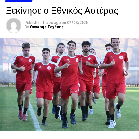
Ξεκίνησε ο Εθνικός Αστέρας
Published
1 ώρα ago
on
07/08/2026
By
Θανάσης Ζαχάκης