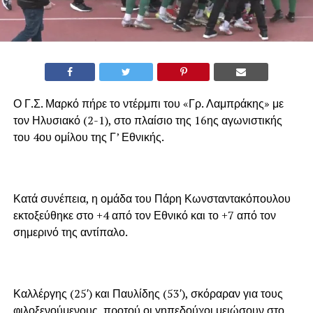
Ο Γ.Σ. Μαρκό πήρε το ντέρμπι του «Γρ. Λαμπράκης» με
τον Ηλυσιακό (2-1), στο πλαίσιο της 16ης αγωνιστικής
του 4ου ομίλου της Γ’ Εθνικής.
Κατά συνέπεια, η ομάδα του Πάρη Κωνσταντακόπουλου
εκτοξεύθηκε στο +4 από τον Εθνικό και το +7 από τον
σημερινό της αντίπαλο.
Καλλέργης (25′) και Παυλίδης (53′), σκόραραν για τους
φιλοξενούμενους, προτού οι γηπεδούχοι μειώσουν στο