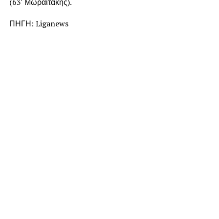
(63′ Μωραϊτάκης).
ΠΗΓΗ: Liganews