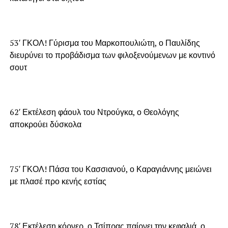
53′ ΓΚΟΛ! Γύρισμα του Μαρκοπουλιώτη, ο Παυλίδης
διευρύνει το προβάδισμα των φιλοξενούμενων με κοντινό
σουτ
62′ Εκτέλεση φάουλ του Ντρούγκα, ο Θεολόγης
αποκρούει δύσκολα
75′ ΓΚΟΛ! Πάσα του Κασσιανού, ο Καραγιάννης μειώνει
με πλασέ προ κενής εστίας
78′ Εκτέλεση κόρνερ, ο Τσίπρας παίρνει την κεφαλιά, ο