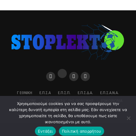
Γ ΕΘΝΙΚΉ
Ε.Π.Σ.Α
Ε.Π.Σ.Π.
Ε.Π.Σ.Δ.Α.
Ε.Π.Σ.Α.Ν.Α.
MAGAZINE
”STOPLEKTO” ΤΗΣ ΠΟΛΙΤΙΚΗΣ
ΕΠΙΚΟΙΝΩΝΊΑ
Χρησιμοποιούμε cookies για να σας προσφέρουμε την
ΌΡΟΙ ΧΡΉΣΗΣ – ΠΟΛΙΤΙΚΉ ΑΠΟΡΡΉΤΟΥ
καλύτερη δυνατή εμπειρία στη σελίδα μας. Εάν συνεχίσετε να
χρησιμοποιείτε τη σελίδα, θα υποθέσουμε πως είστε
ικανοποιημένοι με αυτό.
Εντάξει
Πολιτική απορρήτου
Copyright © 2026 stoplekto.gr