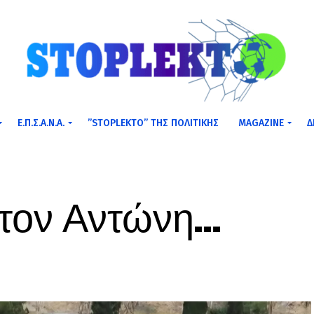
Ε.Π.Σ.Α.Ν.Α.
”STOPLEKTO” ΤΗΣ ΠΟΛΙΤΙΚΗΣ
MAGAZINE
Δ
 τον Αντώνη…