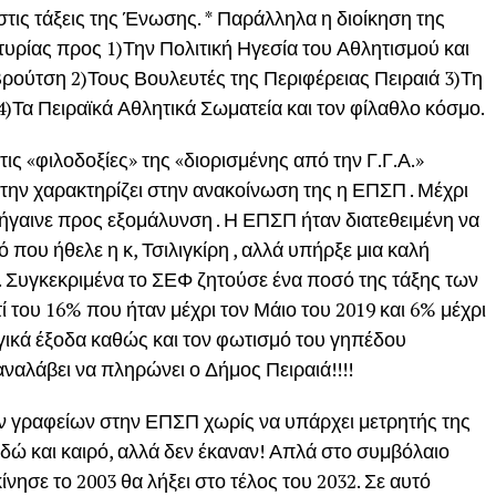
 στις τάξεις της Ένωσης. * Παράλληλα η διοίκηση της
ρίας προς 1)Την Πολιτική Ηγεσία του Αθλητισμού και
ούτση 2)Τους Βουλευτές της Περιφέρειας Πειραιά 3)Τη
4)Τα Πειραϊκά Αθλητικά Σωματεία και τον φίλαθλο κόσμο.
 τις «φιλοδοξίες» της «διορισμένης από την Γ.Γ.Α.»
την χαρακτηρίζει στην ανακοίνωση της η ΕΠΣΠ . Μέχρι
 πήγαινε προς εξομάλυνση . Η ΕΠΣΠ ήταν διατεθειμένη να
 που ήθελε η κ, Τσιλιγκίρη , αλλά υπήρξε μια καλή
 . Συγκεκριμένα το ΣΕΦ ζητούσε ένα ποσό της τάξης των
 του 16% που ήταν μέχρι τον Μάιο του 2019 και 6% μέχρι
γικά έξοδα καθώς και τον φωτισμό του γηπέδου
ναλάβει να πληρώνει ο Δήμος Πειραιά!!!!
ν γραφείων στην ΕΠΣΠ χωρίς να υπάρχει μετρητής της
δώ και καιρό, αλλά δεν έκαναν! Απλά στο συμβόλαιο
νησε το 2003 θα λήξει στο τέλος του 2032. Σε αυτό