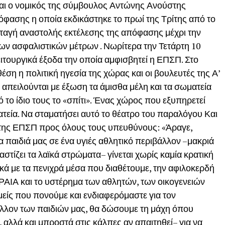
αι ο νομικός της σύμβουλος Αντώνης Ανούστης
όφασης η οποία εκδικάστηκε το πρωί της Τρίτης από το
ταγή αναστολής εκτέλεσης της απόφασης μέχρι την
των ασφαλιστικών μέτρων . Νωρίτερα την Τετάρτη 10
ειτουργικά έξοδα την οποία αμφισβητεί η ΕΠΣΠ. Στο
έση η πολιτική ηγεσία της χώρας και οι βουλευτές της Α’
να απειλούνται με έξωση τα άμισθα μέλη και τα σωματεία
 το ίδιο τους το «σπίτι». Ένας χώρος που εξυπηρετεί
ατεία. Να σταματήσει αυτό το θέατρο του παραλόγου Και
ς της ΕΠΣΠ προς όλους τους υπευθύνους: «Άραγε,
α παιδιά μας σε ένα υγιές αθλητικό περιβάλλον –μακριά
στίζει τα λαϊκά στρώματα– γίνεται χωρίς καμία κρατική
ικά με τα πενιχρά μέσα που διαθέτουμε, την αφιλοκερδή
ΡΑΙΑ και το υστέρημα των αθλητών, των οικογενειών
μείς που πονούμε και ενδιαφερόμαστε για τον
 μέλλον των παιδιών μας, θα δώσουμε τη μάχη όπου
, αλλά και μπροστά στις κάλπες αν απαιτηθεί– για να