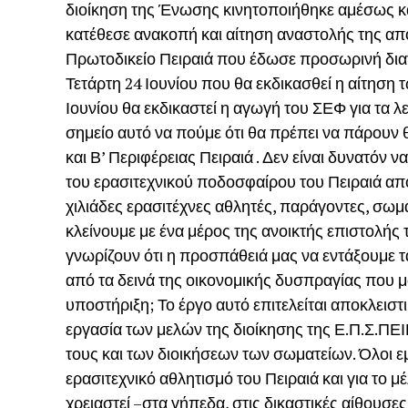
διοίκηση της Ένωσης κινητοποιήθηκε αμέσως κ
κατέθεσε ανακοπή και αίτηση αναστολής της απ
Πρωτοδικείο Πειραιά που έδωσε προσωρινή δια
Τετάρτη 24 Ιουνίου που θα εκδικασθεί η αίτηση 
Ιουνίου θα εκδικαστεί η αγωγή του ΣΕΦ για τα λ
σημείο αυτό να πούμε ότι θα πρέπει να πάρουν θ
και Β’ Περιφέρειας Πειραιά . Δεν είναι δυνατόν 
του ερασιτεχνικού ποδοσφαίρου του Πειραιά από
χιλιάδες ερασιτέχνες αθλητές, παράγοντες, σωμ
κλείνουμε με ένα μέρος της ανοικτής επιστολή
γνωρίζουν ότι η προσπάθειά μας να εντάξουμε τ
από τα δεινά της οικονομικής δυσπραγίας που μα
υποστήριξη; Το έργο αυτό επιτελείται αποκλειστ
εργασία των μελών της διοίκησης της Ε.Π.Σ.ΠΕΙ
τους και των διοικήσεων των σωματείων. Όλοι ε
ερασιτεχνικό αθλητισμό του Πειραιά και για το
χρειαστεί –στα γήπεδα, στις δικαστικές αίθουσες