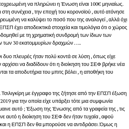
 υποχρεωμένη να πληρώνει η Ένωση είναι 100€ μηνιαίως.
ι στη συνέχεια , την εποχή του κορονοϊού , αυτό ατόνησε
χρεωμένη να καλύψει το ποσό που της αναλογεί , αλλά όχι
ΕΠΣΠ έχει αποδεικτικά στοιχεία και τιμολόγια ότι ο χώρος
ικοδομηθεί με τη χρηματική συνδρομή των ίδιων των
ν των 30 εκατομμυρίων δραχμών …..
Οι δυο πλευρές ήταν πολύ κοντά σε λύση , όπως είχε
αν αρχίσει να διαδίδουν ότι η διοίκηση του ΣΕΦ βρήκε νέα
ται τα αποδυτήρια του μπιτς βόλει , η αποθήκη του
. Τσιλιγκίρη με έγγραφο της ζήτησε από την ΕΠΣΠ έξωση
019 για την οποία είχε υπάρξει τότε μια συμφωνία
μαινε αυτό ; Έξωση της Ένωσης από τα γραφεία της , τις
ανε αυτό η διοίκηση του ΣΕΦ δεν ήταν τυχαία , αφού
και η ΕΠΣΠ δεν θα μπορούσε να αντιδράσει .Όμως η