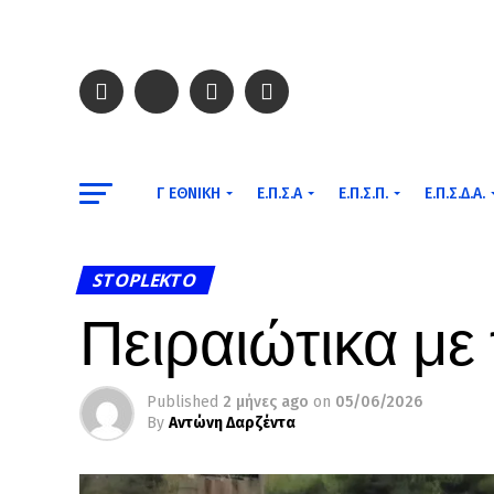
Γ ΕΘΝΙΚΉ
Ε.Π.Σ.Α
Ε.Π.Σ.Π.
Ε.Π.Σ.Δ.Α.
STOPLEKTO
Πειραιώτικα με
Published
2 μήνες ago
on
05/06/2026
By
Αντώνη Δαρζέντα