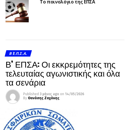
Το ποινολόγιο της ΕΠΣΑ
Β΄ Ε.Π.Σ.Α.
Β’ ΕΠΣΑ: Οι εκκρεμότητες της
τελευταίας αγωνιστικής και όλα
τα σενάρια
Published
3 μήνες ago
on
14/05/2026
By
Θανάσης Ζαχάκης