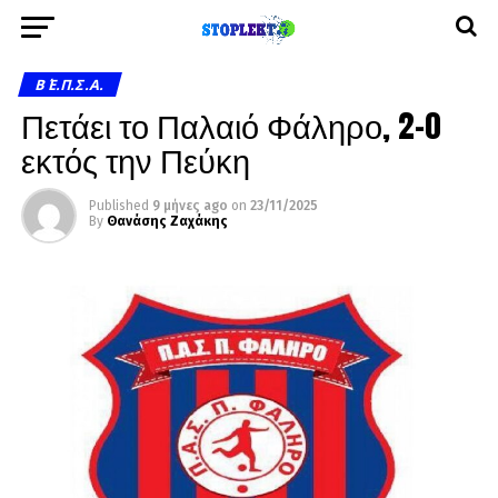
Β΄ Ε.Π.Σ.Α.
Πετάει το Παλαιό Φάληρο, 2-0
εκτός την Πεύκη
Published
9 μήνες ago
on
23/11/2025
By
Θανάσης Ζαχάκης