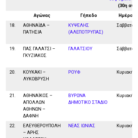
(30η αγω
Αγώνας
Γήπεδο
Ημέρα
18.
ΑΘΗΝΑΪΔΑ –
ΚΥΨΕΛΗΣ
Σάββατο
ΠΑΤΗΣΙΑ
(ΑΛΕΠΟΤΡΥΠΑΣ)
19.
ΠΑΣ ΓΑΛΑΤΣΙ –
ΓΑΛΑΤΣΙΟΥ
Σάββατο
ΓΚΥΖΙΑΚΟΣ
20.
ΚΟΥΚΑΚΙ –
ΡΟΥΦ
Κυριακή
ΛΥΚΟΒΡΥΣΗ
21.
ΑΘΗΝΑΪΚΟΣ –
ΒΥΡΩΝΑ
Κυριακή
ΑΠΟΛΛΩΝ
ΔΗΜΟΤΙΚΟ ΣΤΑΔΙΟ
ΑΘΗΝΩΝ –
ΔΑΦΝΗ
22.
ΕΛΕΥΘΕΡΟΥΠΟΛΗ
ΝΕΑΣ ΙΩΝΙΑΣ
Κυριακή
– ΑΡΗΣ