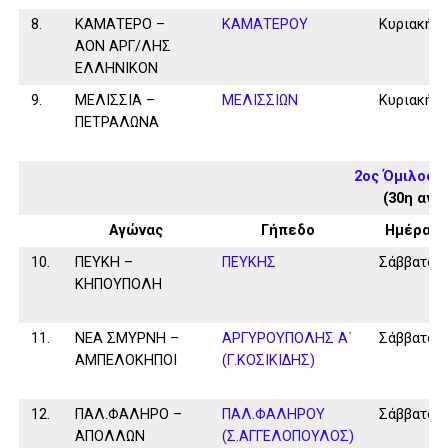
8.
ΚΑΜΑΤΕΡΟ –
ΚΑΜΑΤΕΡΟΥ
Κυριακή
ΑΟΝ ΑΡΓ/ΛΗΣ
ΕΛΛΗΝΙΚΟΝ
9.
ΜΕΛΙΣΣΙΑ –
ΜΕΛΙΣΣΙΩΝ
Κυριακή
ΠΕΤΡΑΛΩΝΑ
2ος Όμιλος 
(30η αγω
Αγώνας
Γήπεδο
Ημέρα
10.
ΠΕΥΚΗ –
ΠΕΥΚΗΣ
Σάββατο
ΚΗΠΟΥΠΟΛΗ
11.
ΝΕΑ ΣΜΥΡΝΗ –
ΑΡΓΥΡΟΥΠΟΛΗΣ Α΄
Σάββατο
ΑΜΠΕΛΟΚΗΠΟΙ
(Γ.ΚΟΣΙΚΙΔΗΣ)
12.
ΠΑΛ.ΦΑΛΗΡΟ –
ΠΑΛ.ΦΑΛΗΡΟΥ
Σάββατο
ΑΠΟΛΛΩΝ
(Σ.ΑΓΓΕΛΟΠΟΥΛΟΣ)