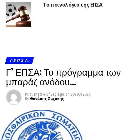
Το ποινολόγιο της ΕΠΣΑ
Γ΄ Ε.Π.Σ.Α.
Γ’ ΕΠΣΑ: Το πρόγραμμα των
μπαράζ ανόδου…
Published
4 μήνες ago
on
30/03/2026
By
Θανάσης Ζαχάκης