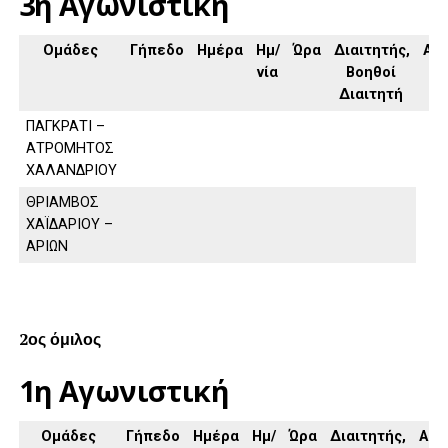
3η Αγωνιστική
Ομάδες
Γήπεδο
Ημέρα
Ημ/
Ώρα
Διαιτητής,
Απ
νία
Βοηθοί
Διαιτητή
ΠΑΓΚΡΑΤΙ –
ΑΤΡΟΜΗΤΟΣ
ΧΑΛΑΝΔΡΙΟΥ
ΘΡΙΑΜΒΟΣ
ΧΑΪΔΑΡΙΟΥ –
ΑΡΙΩΝ
2ος όμιλος
1η Αγωνιστική
Ομάδες
Γήπεδο
Ημέρα
Ημ/
Ώρα
Διαιτητής,
Απο