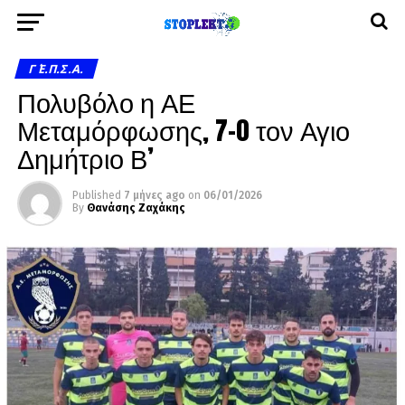
Γ΄ Ε.Π.Σ.Α.
Πολυβόλο η ΑΕ
Μεταμόρφωσης, 7-0 τον Αγιο
Δημήτριο Β’
Published
7 μήνες ago
on
06/01/2026
By
Θανάσης Ζαχάκης