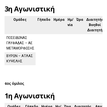
3η Αγωνιστική
Ομάδες
Γήπεδο
Ημέρα
Ημ/
Ώρα
Διαιτητής,
νία
Βοηθοί
Διαιτητή
ΠΟΣΕΙΔΩΝΑΣ
ΓΛΥΦΑΔΑΣ – ΑΕ
ΜΕΤΑΜΟΡΦΩΣΗΣ
ΒΥΡΩΝ – ΑΤΛΑΣ
ΚΥΨΕΛΗΣ
4ος όμιλος
1η Αγωνιστική
Ομάδες
Γήπεδο
Ημέρα
Ημ/
Ώρα
Διαιτητής,
Αποτέ