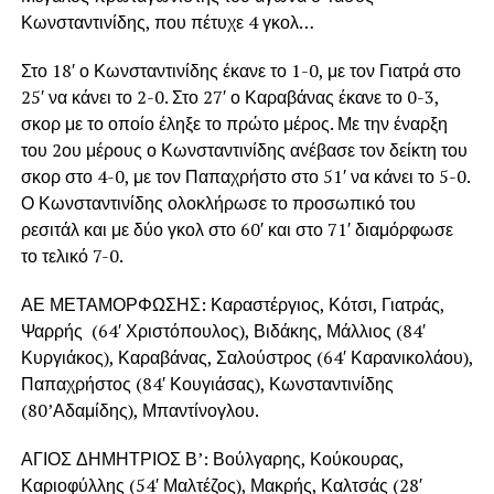
Κωνσταντινίδης, που πέτυχε 4 γκολ…
Στο 18′ ο Κωνσταντινίδης έκανε το 1-0, με τον Γιατρά στο
25′ να κάνει το 2-0. Στο 27′ ο Καραβάνας έκανε το 0-3,
σκορ με το οποίο έληξε το πρώτο μέρος. Με την έναρξη
του 2ου μέρους ο Κωνσταντινίδης ανέβασε τον δείκτη του
σκορ στο 4-0, με τον Παπαχρήστο στο 51′ να κάνει το 5-0.
Ο Κωνσταντινίδης ολοκλήρωσε το προσωπικό του
ρεσιτάλ και με δύο γκολ στο 60′ και στο 71′ διαμόρφωσε
το τελικό 7-0.
ΑΕ ΜΕΤΑΜΟΡΦΩΣΗΣ: Καραστέργιος, Κότσι, Γιατράς,
Ψαρρής (64′ Χριστόπουλος), Βιδάκης, Μάλλιος (84′
Κυργιάκος), Καραβάνας, Σαλούστρος (64′ Καρανικολάου),
Παπαχρήστος (84′ Κουγιάσας), Κωνσταντινίδης
(80’Αδαμίδης), Μπαντίνογλου.
ΑΓΙΟΣ ΔΗΜΗΤΡΙΟΣ Β’: Βούλγαρης, Κούκουρας,
Καριοφύλλης (54′ Μαλτέζος), Μακρής, Καλτσάς (28′