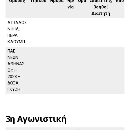
Ομάδες
Γήπεδο
Ημέρα
Ημ/
Ώρα
Διαιτητής,
Αποτέ
νία
Βοηθοί
Διαιτητή
ΑΤΤΑΛΟΣ
Ν.ΦΙΛ. –
ΠΕΡΑ
ΚΛΟΥΜΠ
ΠΑΕ
ΝΕΩΝ
ΑΘΗΝΑΣ
ΟΦΗ
2023 –
ΔΟΞΑ
ΓΚΥΖΗ
3η Αγωνιστική