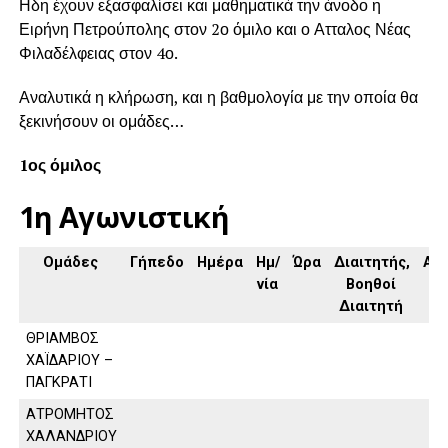
Ηδη έχουν εξασφαλίσει και μαθηματικά την άνοδο η
Ειρήνη Πετρούπολης στον 2ο όμιλο και ο Ατταλος Νέας
Φιλαδέλφειας στον 4ο.
Αναλυτικά η κλήρωση, και η βαθμολογία με την οποία θα
ξεκινήσουν οι ομάδες…
1ος όμιλος
1η Αγωνιστική
Ομάδες
Γήπεδο
Ημέρα
Ημ/
Ώρα
Διαιτητής,
Απ
νία
Βοηθοί
Διαιτητή
ΘΡΙΑΜΒΟΣ
ΧΑΪΔΑΡΙΟΥ –
ΠΑΓΚΡΑΤΙ
ΑΤΡΟΜΗΤΟΣ
ΧΑΛΑΝΔΡΙΟΥ