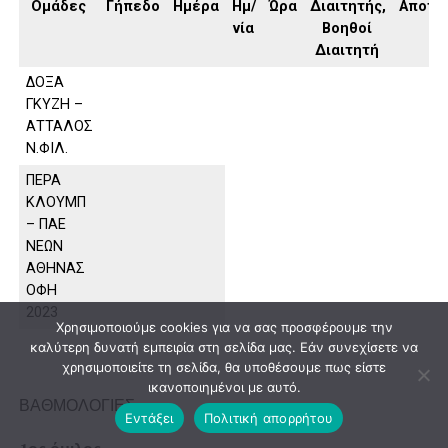
Ομάδες
Γήπεδο
Ημέρα
Ημ/
Ώρα
Διαιτητής,
Αποτέ
νία
Βοηθοί
Διαιτητή
ΔΟΞΑ
ΓΚΥΖΗ –
ΑΤΤΑΛΟΣ
Ν.ΦΙΛ.
ΠΕΡΑ
ΚΛΟΥΜΠ
– ΠΑΕ
ΝΕΩΝ
ΑΘΗΝΑΣ
ΟΦΗ
2023
Χρησιμοποιούμε cookies για να σας προσφέρουμε την
καλύτερη δυνατή εμπειρία στη σελίδα μας. Εάν συνεχίσετε να
χρησιμοποιείτε τη σελίδα, θα υποθέσουμε πως είστε
ικανοποιημένοι με αυτό.
ΒΑΘΜΟΛΟΓΙΕΣ
Εντάξει
Πολιτική απορρήτου