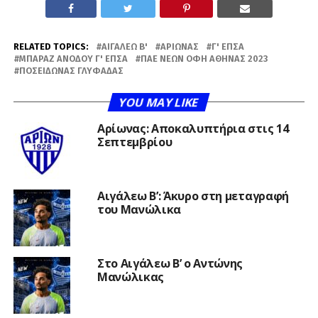
RELATED TOPICS:
ΑΙΓΆΛΕΩ Β'
ΑΡΊΩΝΑΣ
Γ' ΕΠΣΑ
ΜΠΑΡΆΖ ΑΝΌΔΟΥ Γ' ΕΠΣΑ
ΠΑΕ ΝΈΩΝ ΟΦΗ ΑΘΉΝΑΣ 2023
ΠΟΣΕΙΔΏΝΑΣ ΓΛΥΦΆΔΑΣ
YOU MAY LIKE
Αρίωνας: Αποκαλυπτήρια στις 14
Σεπτεμβρίου
Αιγάλεω Β’: Άκυρο στη μεταγραφή
του Μανώλικα
Στο Αιγάλεω Β’ ο Αντώνης
Μανώλικας