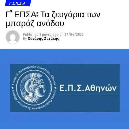
Γ΄ Ε.Π.Σ.Α.
Γ’ ΕΠΣΑ: Τα ζευγάρια των
μπαράζ ανόδου
Published
3 μήνες ago
on
27/04/2026
By
Θανάσης Ζαχάκης