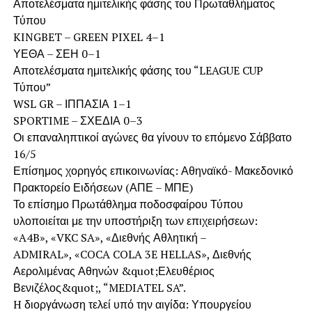
Αποτελέσματα ημιτελικής φάσης του Πρωταθλήματος
Τύπου
KINGBET – GREEN PIXEL 4–1
ΥΕΘΑ – ΣΕΗ 0–1
Αποτελέσματα ημιτελικής φάσης του “LEAGUE CUP
Τύπου”
WSL GR – ΙΠΠΑΣΙΑ 1–1
SPORTIME – ΣΧΕΔΙΑ 0–3
Οι επαναληπτικοί αγώνες θα γίνουν το επόμενο Σάββατο
16/5
Επίσημος χορηγός επικοινωνίας: Αθηναϊκό- Μακεδονικό
Πρακτορείο Ειδήσεων (ΑΠΕ – ΜΠΕ)
Το επίσημο Πρωτάθλημα ποδοσφαίρου Τύπου
υλοποιείται με την υποστήριξη των επιχειρήσεων:
«A4B», «VKC SA», «Διεθνής Αθλητική –
ADMIRAL», «COCA COLA 3E HELLAS», Διεθνής
Αερολιμένας Αθηνών &quot;Ελευθέριος
Βενιζέλος&quot;, “MEDIATEL SA”.
H διοργάνωση τελεί υπό την αιγίδα: Υπουργείου