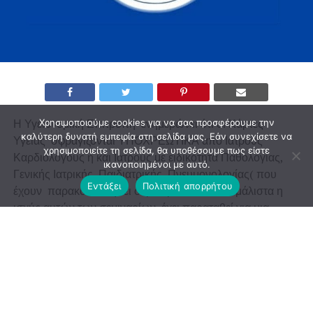
Η Υγειονομική Επιτροπή ενημερώνει ότι οι Κάρτες
Χρησιμοποιούμε cookies για να σας προσφέρουμε την
καλύτερη δυνατή εμπειρία στη σελίδα μας. Εάν συνεχίσετε να
Υγείας σφραγίζονται ΥΠΟΧΡΕΩΤΙΚΆ από Ιατρούς
χρησιμοποιείτε τη σελίδα, θα υποθέσουμε πως είστε
Καρδιολόγους ή και Ιατρούς με ειδικότητα Παθολογίας,
ικανοποιημένοι με αυτό.
Γενικής Ιατρικής, Παιδιατρικής, Πνευμονολογίας( που
Εντάξει
Πολιτική απορρήτου
έχουν παρακολουθήσει σεμινάρια Ε.Κ.Α.Ε.– μάλιστα η
ισχύς αυτών των σεμιναρίων έχει παραταθεί για μια
πενταετία αρχής γενομένης από 7/2/2025( ΦΕΚ Α΄
121/30/07/2026 – άρθρο 137).