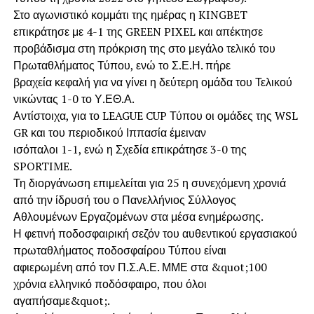
Στο αγωνιστικό κομμάτι της ημέρας η KINGBET
επικράτησε με 4-1 της GREEN PIXEL και απέκτησε
προβάδισμα στη πρόκριση της στο μεγάλο τελικό του
Πρωταθλήματος Τύπου, ενώ το Σ.Ε.Η. πήρε
βραχεία κεφαλή για να γίνει η δεύτερη ομάδα του Τελικού
νικώντας 1-0 το Υ.ΕΘ.Α.
Αντίστοιχα, για το LEAGUE CUP Τύπου οι ομάδες της WSL
GR και του περιοδικού Ιππασία έμειναν
ισόπαλοι 1-1, ενώ η Σχεδία επικράτησε 3-0 της
SPORTIME.
Τη διοργάνωση επιμελείται για 25 η συνεχόμενη χρονιά
από την ίδρυσή του ο Πανελλήνιος Σύλλογος
Αθλουμένων Εργαζομένων στα μέσα ενημέρωσης.
Η φετινή ποδοσφαιρική σεζόν του αυθεντικού εργασιακού
πρωταθλήματος ποδοσφαίρου Τύπου είναι
αφιερωμένη από τον Π.Σ.Α.Ε. ΜΜΕ στα &quot;100
χρόνια ελληνικό ποδόσφαιρο, που όλοι
αγαπήσαμε&quot;.