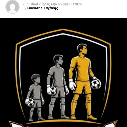
Published
2 ώρες ago
on
09/08/2026
By
Θανάσης Ζαχάκης